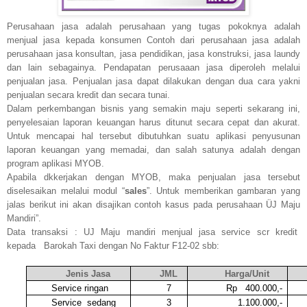
Perusahaan jasa adalah perusahaan yang tugas pokoknya adalah
menjual jasa kepada konsumen Contoh dari perusahaan jasa adalah
perusahaan jasa konsultan, jasa pendidikan, jasa konstruksi, jasa laundy
dan lain sebagainya. Pendapatan perusaaan jasa diperoleh melalui
penjualan jasa. Penjualan jasa dapat dilakukan dengan dua cara yakni
penjualan secara kredit dan secara tunai.
Dalam perkembangan bisnis yang semakin maju seperti sekarang ini,
penyelesaian laporan keuangan harus ditunut secara cepat dan akurat.
Untuk mencapai hal tersebut dibutuhkan suatu aplikasi penyusunan
laporan keuangan yang memadai, dan salah satunya adalah dengan
program aplikasi MYOB.
Apabila dkkerjakan dengan MYOB, maka penjualan jasa tersebut
diselesaikan melalui modul “
sales
”. Untuk memberikan gambaran yang
jalas berikut ini akan disajikan contoh kasus pada perusahaan ÜJ Maju
Mandiri”.
Data transaksi : UJ Maju mandiri menjual jasa service scr kredit
kepada
Barokah Taxi dengan No Faktur F12-02 sbb:
Jenis Jasa
JML
Harga/Unit
Service ringan
7
Rp
400.000,-
Service
sedang
3
1.100.000,-