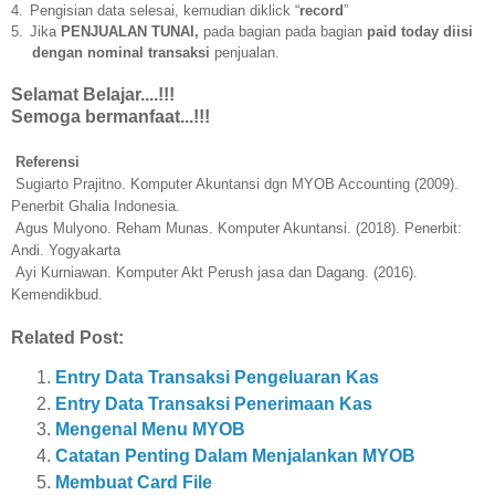
4.
Pengisian data selesai, kemudian diklick “
record
”
5.
Jika
PENJUALAN TUNAI,
pada bagian pada bagian
paid today diisi
dengan nominal transaksi
penjualan.
Selamat Belajar....!!!
Semoga bermanfaat...!!!
eferensi
giarto Prajitno. Komputer Akuntansi dgn MYOB Accounting (2009).
Penerbit Ghalia Indonesia.
us Mulyono. Reham Munas. Komputer Akuntansi. (2018). Penerbit:
Andi. Yogyakarta
i Kurniawan. Komputer Akt Perush jasa dan Dagang. (2016).
Kemendikbud.
Related Post:
Entry Data Transaksi Pengeluaran Kas
Entry Data Transaksi Penerimaan Kas
Mengenal Menu MYOB
Catatan Penting Dalam Menjalankan MYOB
Membuat Card File