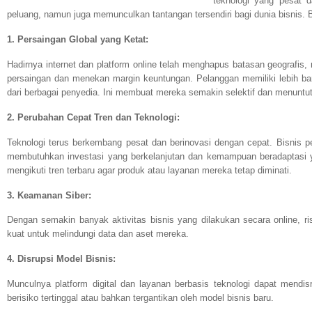
teknologi yang pesat 
peluang, namun juga memunculkan tantangan tersendiri bagi dunia bisnis. B
1. Persaingan Global yang Ketat:
Hadirnya internet dan platform online telah menghapus batasan geografis,
persaingan dan menekan margin keuntungan. Pelanggan memiliki lebih ba
dari berbagai penyedia. Ini membuat mereka semakin selektif dan menuntut 
2. Perubahan Cepat Tren dan Teknologi:
Teknologi terus berkembang pesat dan berinovasi dengan cepat. Bisnis per
membutuhkan investasi yang berkelanjutan dan kemampuan beradaptasi y
mengikuti tren terbaru agar produk atau layanan mereka tetap diminati.
3. Keamanan Siber:
Dengan semakin banyak aktivitas bisnis yang dilakukan secara online, 
kuat untuk melindungi data dan aset mereka.
4. Disrupsi Model Bisnis:
Munculnya platform digital dan layanan berbasis teknologi dapat mendis
berisiko tertinggal atau bahkan tergantikan oleh model bisnis baru.