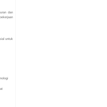
guran dan
pekerjaan
ial untuk
nologi
at