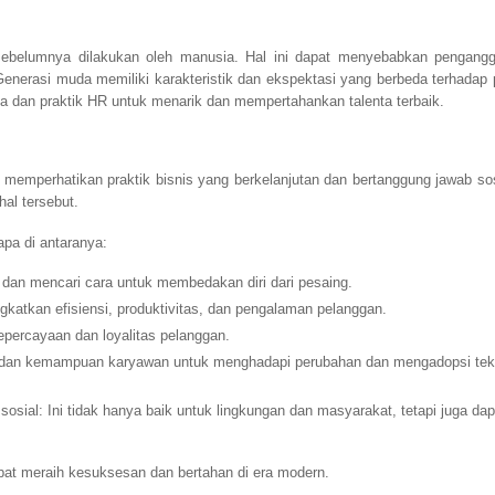
sebelumnya dilakukan oleh manusia. Hal ini dapat menyebabkan pengang
enerasi muda memiliki karakteristik dan ekspektasi yang berbeda terhadap 
a dan praktik HR untuk menarik dan mempertahankan talenta terbaik.
 memperhatikan praktik bisnis yang berkelanjutan dan bertanggung jawab sos
al tersebut.
pa di antaranya:
si dan mencari cara untuk membedakan diri dari pesaing.
gkatkan efisiensi, produktivitas, dan pengalaman pelanggan.
ercayaan dan loyalitas pelanggan.
 dan kemampuan karyawan untuk menghadapi perubahan dan mengadopsi tek
osial: Ini tidak hanya baik untuk lingkungan dan masyarakat, tetapi juga dap
pat meraih kesuksesan dan bertahan di era modern.