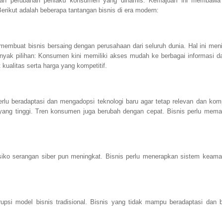
dan perubahan perilaku konsumen yang dinamis. Kemajuan ini membawa
erikut adalah beberapa tantangan bisnis di era modern:
 membuat bisnis bersaing dengan perusahaan dari seluruh dunia. Hal ini men
nyak pilihan: Konsumen kini memiliki akses mudah ke berbagai informasi d
kualitas serta harga yang kompetitif.
lu beradaptasi dan mengadopsi teknologi baru agar tetap relevan dan kompet
ang tinggi. Tren konsumen juga berubah dengan cepat. Bisnis perlu mem
risiko serangan siber pun meningkat. Bisnis perlu menerapkan sistem keam
rupsi model bisnis tradisional. Bisnis yang tidak mampu beradaptasi dan b