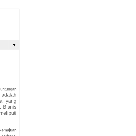
▼
euntungan
s adalah
sa yang
 Bisnis
meliputi
 kemajuan