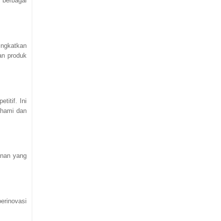
 berbagai
ingkatkan
an produk
itif. Ini
ahami dan
anan yang
erinovasi