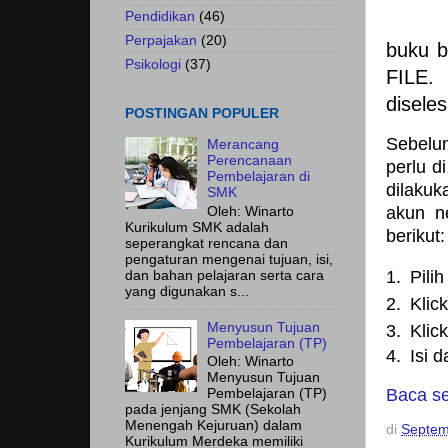
Pendidikan
(46)
Perpajakan
(20)
buku b
Psikologi
(37)
FILE.
disele
POSTINGAN POPULER
Sebelum
Merancang
Perencanaan
perlu d
Pembelajaran di
dilaku
SMK
akun n
Oleh: Winarto
Kurikulum SMK adalah
berikut:
seperangkat rencana dan
pengaturan mengenai tujuan, isi,
1.
Pili
dan bahan pelajaran serta cara
yang digunakan s...
2.
Klic
Menyusun Tujuan
3.
Klic
Pembelajaran (TP)
4.
Isi 
Oleh: Winarto
Menyusun Tujuan
Baca s
Pembelajaran (TP)
pada jenjang SMK (Sekolah
Menengah Kejuruan) dalam
di
Septem
Kurikulum Merdeka memiliki