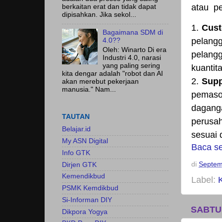
atau pe
berkaitan erat dan tidak dapat
dipisahkan. Jika sekol...
1.
Cus
Bagaimana SDM di
pelangg
4.0??
Oleh: Winarto Di era
pelangg
Industri 4.0, narasi
yang paling sering
kuantit
kita dengar adalah "robot dan AI
2.
Supp
akan merebut pekerjaan
manusia." Nam...
pemaso
daganga
TAUTAN
perusah
Belajar.id
sesuai 
My ASN Digital
Baca s
Info GTK
di
Septem
Dirjen GTK
Kemendikbud
Label:
PSMK Kemdikbud
Si-Informan DIY
SABTU
Dikpora Yogya