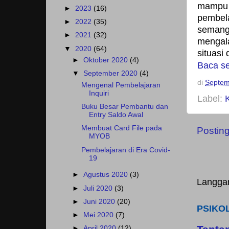
mampu 
►
2023
(16)
pembela
►
2022
(35)
semang
►
2021
(32)
mengal
▼
2020
(64)
situasi
►
Oktober 2020
(4)
Baca s
▼
September 2020
(4)
di
Septem
Mengenal Pembelajaran
Inquiri
Label:
Buku Besar Pembantu dan
Entry Saldo Awal
Membuat Card File pada
Postin
MYOB
Pembelajaran di Era Covid-
19
►
Agustus 2020
(3)
Langga
►
Juli 2020
(3)
►
Juni 2020
(20)
PSIKO
►
Mei 2020
(7)
►
April 2020
(12)