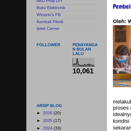
BKD Prop DIY
Pembel
Buku Elektronik
WInarto's FB
Oleh: 
Kembali Piknik
Iptek Corner
FOLLOWER
PENAYANGA
N BULAN
LALU
10,061
melakuk
ARSIP BLOG
proses 
►
2026
(20)
Idealny
kondisi
►
2025
(17)
sekara
►
2024
(33)