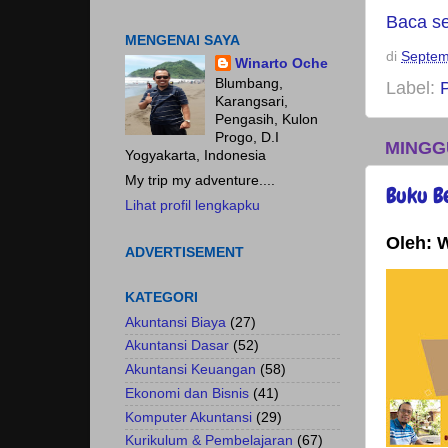
Baca s
MENGENAI SAYA
di
Septem
Winarto Oche
Blumbang,
Label:
Karangsari,
Pengasih, Kulon
Progo, D.I
MINGG
Yogyakarta, Indonesia
My trip my adventure....
Buku B
Lihat profil lengkapku
Oleh: 
ADVERTISEMENT
KATEGORI
Akuntansi Biaya
(27)
Akuntansi Dasar
(52)
Akuntansi Keuangan
(58)
Ekonomi dan Bisnis
(41)
Komputer Akuntansi
(29)
Kurikulum & Pembelajaran
(67)