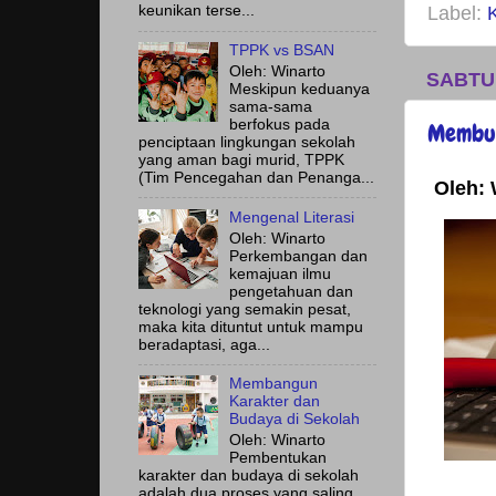
Label:
keunikan terse...
TPPK vs BSAN
Oleh: Winarto
SABTU
Meskipun keduanya
sama-sama
berfokus pada
Membua
penciptaan lingkungan sekolah
yang aman bagi murid, TPPK
(Tim Pencegahan dan Penanga...
Oleh: 
Mengenal Literasi
Oleh: Winarto
Perkembangan dan
kemajuan ilmu
pengetahuan dan
teknologi yang semakin pesat,
maka kita dituntut untuk mampu
beradaptasi, aga...
Membangun
Karakter dan
Budaya di Sekolah
Oleh: Winarto
Pembentukan
karakter dan budaya di sekolah
adalah dua proses yang saling