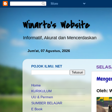
Winarto's Website
Informatif, Akurat dan Mencerdaskan
Jum'at, 07 Agustus, 2026
We
POJOK ILMU. NET
SELAS
Mengen
Home
Oleh: 
KURIKULUM
UU & Permen
SUMBER BELAJAR
E Book