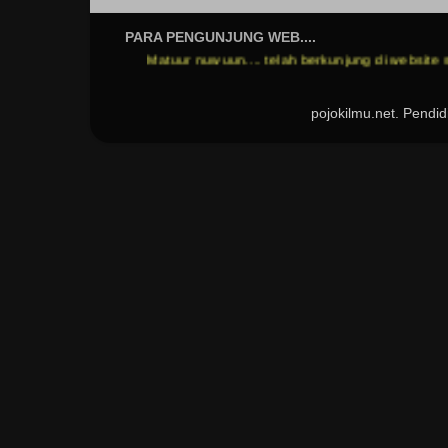
PARA PENGUNJUNG WEB....
Matuur nuwuun.... telah berkunjung di website saya...
poj
pojokilmu.net. Pend