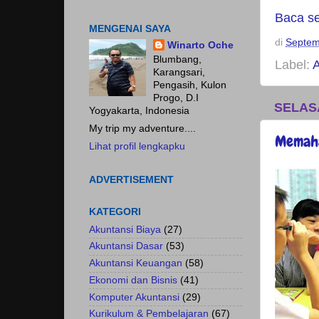
Fokus pada HASIL.......
Baca s
MENGENAI SAYA
di
Septem
Winarto Oche
Blumbang,
Label:
Karangsari,
Pengasih, Kulon
Progo, D.I
SELAS
Yogyakarta, Indonesia
My trip my adventure....
Memaha
Lihat profil lengkapku
ADVERTISEMENT
KATEGORI
Akuntansi Biaya
(27)
Akuntansi Dasar
(53)
Akuntansi Keuangan
(58)
Ekonomi dan Bisnis
(41)
Komputer Akuntansi
(29)
Kurikulum & Pembelajaran
(67)