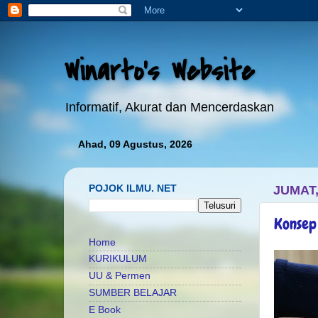
Winarto's Website
Informatif, Akurat dan Mencerdaskan
Ahad, 09 Agustus, 2026
POJOK ILMU. NET
JUMAT,
Konsep
Home
KURIKULUM
UU & Permen
SUMBER BELAJAR
E Book