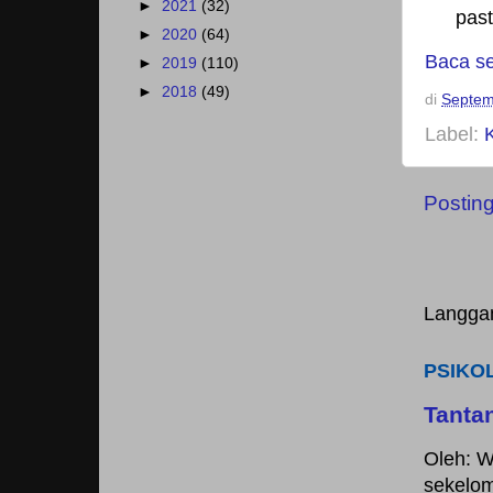
►
2021
(32)
past
►
2020
(64)
Baca s
►
2019
(110)
►
2018
(49)
di
Septem
Label:
Postin
Langga
PSIKO
Tanta
Oleh: W
sekelom