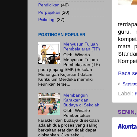
Pendidikan
(46)
Perpajakan
(20)
Psikologi
(37)
terdap
guru, 
POSTINGAN POPULER
kompet
Menyusun Tujuan
mata p
Pembelajaran (TP)
Standa
Oleh: Winarto
Menyusun Tujuan
Kompet
Pembelajaran (TP)
pada jenjang SMK (Sekolah
Baca s
Menengah Kejuruan) dalam
Kurikulum Merdeka memiliki
di
Septem
keunikan terse...
Label:
Membangun
Karakter dan
Budaya di Sekolah
Oleh: Winarto
SENIN,
Pembentukan
karakter dan budaya di sekolah
Akunta
adalah dua proses yang saling
berkaitan erat dan tidak dapat
dipisahkan. Jika sekol...