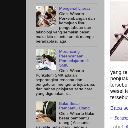
Mengenal Literasi
Oleh: Winarto
Perkembangan dan
kemajuan ilmu
pengetahuan dan
teknologi yang semakin pesat,
maka kita dituntut untuk mampu
beradaptasi, aga...
Merancang
Perencanaan
Pembelajaran di
SMK
Oleh: Winarto
yang te
Kurikulum SMK adalah
penjua
seperangkat rencana dan
tersebu
pengaturan mengenai tujuan, isi,
dan bahan pelajaran serta cara
wesel t
yang digunakan s...
tersebu
Buku Besar
Baca s
Pembantu Utang
Oleh: Winarto Buku
di
Septem
besar pembantu
utang ( Accounts
Label:
Payable Subsidiary Ledger )