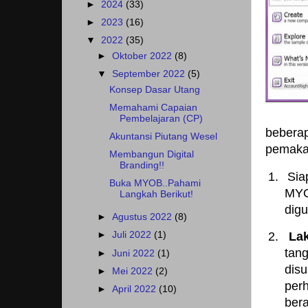
►
2024
(33)
►
2023
(16)
▼
2022
(35)
►
Oktober 2022
(8)
▼
September 2022
(5)
Konsep Dasar Utang
Memahami Capaian
Pembelajaran (CP)
beberap
Akuntansi Piutang Wesel
pemaka
Membangun Digital
Branding!!
1.
Sia
Buka MYOB..Pahami
MYO
Langkah Berikut!
dig
►
Agustus 2022
(8)
►
Juli 2022
(1)
2.
Lak
tan
►
Juni 2022
(1)
dis
►
Mei 2022
(2)
per
►
April 2022
(10)
bera