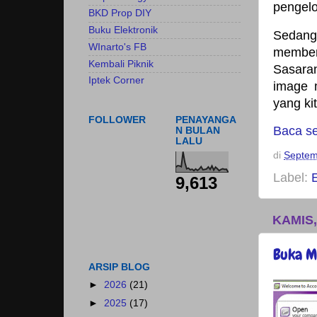
pengelo
BKD Prop DIY
Buku Elektronik
Seda
WInarto's FB
memberi
Kembali Piknik
Sasara
Iptek Corner
image 
yang kit
FOLLOWER
PENAYANGA
Baca s
N BULAN
LALU
di
Septem
Label:
9,613
KAMIS,
Buka M
ARSIP BLOG
►
2026
(21)
►
2025
(17)