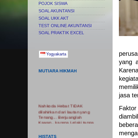
POJOK SISWA
SOAL AKUNTANSI
SOAL UKK AKT
TEST ONLINE AKUNTANSI
SOAL PRAKTIK EXCEL
perusa
Yogyakarta
yang a
Karena
MUTIARA HIKMAH
kegia
memili
jasa te
Nahkoda Hebat TIDAK
Faktor
dilahirkan dari lautan yang
Tenang... Berjuanglah
diambi
Kawan.. karena Lelaki tanpa
bebera
luka adalah Lelaki Tanpa
Cerita...... Nikmatilah
mengam
PROSES.. Jangan Hanya
HISTATS