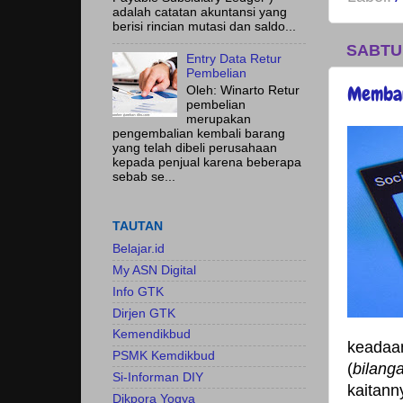
adalah catatan akuntansi yang
berisi rincian mutasi dan saldo...
SABTU
Entry Data Retur
Pembelian
Memban
Oleh: Winarto Retur
pembelian
merupakan
pengembalian kembali barang
yang telah dibeli perusahaan
kepada penjual karena beberapa
sebab se...
TAUTAN
Belajar.id
My ASN Digital
Info GTK
Dirjen GTK
Kemendikbud
keadaa
PSMK Kemdikbud
(
bilang
Si-Informan DIY
kaitann
Dikpora Yogya