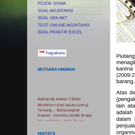
POJOK SISWA
SOAL AKUNTANSI
SOAL UKK AKT
TEST ONLINE AKUNTANSI
SOAL PRAKTIK EXCEL
Yogyakarta
Piutan
menagih
karen
MUTIARA HIKMAH
(2009:
barang,
Atas d
Nahkoda Hebat TIDAK
(pengak
dilahirkan dari lautan yang
lain at
Tenang... Berjuanglah
adalah
Kawan.. karena Lelaki tanpa
luka adalah Lelaki Tanpa
dalam 
Cerita...... Nikmatilah
penjual
PROSES.. Jangan Hanya
organis
HISTATS
Fokus pada HASIL.......