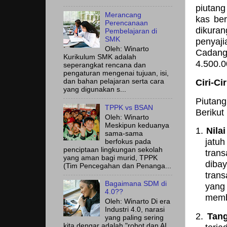
piutang
Merancang
kas ber
Perencanaan
dikura
Pembelajaran di
SMK
penyaj
Oleh: Winarto
Cadanga
Kurikulum SMK adalah
4.500.
seperangkat rencana dan
pengaturan mengenai tujuan, isi,
Ciri-Ci
dan bahan pelajaran serta cara
yang digunakan s...
Piutan
TPPK vs BSAN
Berikut i
Oleh: Winarto
Meskipun keduanya
1.
Nila
sama-sama
jatu
berfokus pada
penciptaan lingkungan sekolah
trans
yang aman bagi murid, TPPK
diba
(Tim Pencegahan dan Penanga...
tran
Bagaimana SDM di
yang
4.0??
memb
Oleh: Winarto Di era
Industri 4.0, narasi
2.
Tang
yang paling sering
kita dengar adalah "robot dan AI