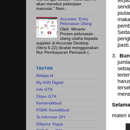
terja
akan merebut pekerjaan
send
manusia." Nam...
piut
mak
Accurate: Entry
Pelunasan Utang
pemb
Oleh: Winarto
Seda
Proses pelunasan
peng
utang usaha kepada
supplier di Accurate Desktop
pasti
(Versi 5.22) dicatat menggunakan
fitur Pembayaran Pemasok (...
3.
Bun
juml
seba
TAUTAN
ter
Belajar.id
haru
My ASN Digital
ters
Info GTK
mene
Dirjen GTK
Kemendikbud
Selamat
PSMK Kemdikbud
materi i
Si-Informan DIY
Dikpora Yogya