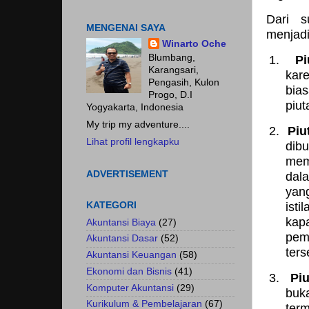
Dari
s
MENGENAI SAYA
menjadi
Winarto Oche
Blumbang,
1.
P
Karangsari,
kar
Pengasih, Kulon
bia
Progo, D.I
piut
Yogyakarta, Indonesia
My trip my adventure....
2.
Piu
Lihat profil lengkapku
dibu
mem
ADVERTISEMENT
dal
yang
KATEGORI
isti
kapa
Akuntansi Biaya
(27)
pem
Akuntansi Dasar
(52)
ters
Akuntansi Keuangan
(58)
Ekonomi dan Bisnis
(41)
3.
Piu
Komputer Akuntansi
(29)
buk
Kurikulum & Pembelajaran
(67)
term