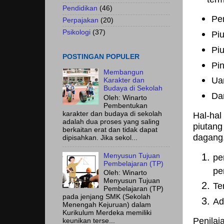
Pendidikan
(46)
Pe
Perpajakan
(20)
Psikologi
(37)
Pi
Pi
POSTINGAN POPULER
Pi
Membangun
Ua
Karakter dan
Budaya di Sekolah
Dan
Oleh: Winarto
Pembentukan
karakter dan budaya di sekolah
Hal-ha
adalah dua proses yang saling
piutan
berkaitan erat dan tidak dapat
dagang.
dipisahkan. Jika sekol...
Menyusun Tujuan
pe
Pembelajaran (TP)
pe
Oleh: Winarto
Menyusun Tujuan
Te
Pembelajaran (TP)
pada jenjang SMK (Sekolah
Ad
Menengah Kejuruan) dalam
Kurikulum Merdeka memiliki
Penilai
keunikan terse...