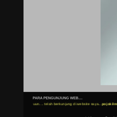
PARA PENGUNJUNG WEB....
Matuur nuwuun.... telah berkunjung di website saya...
pojokilmu.net
moh