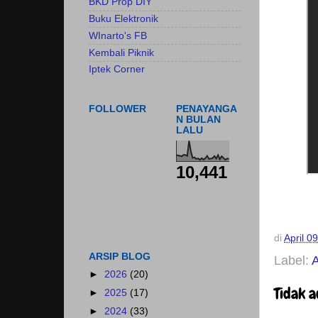
BKD Prop DIY
Buku Elektronik
WInarto's FB
Kembali Piknik
Iptek Corner
FOLLOWER
PENAYANGA
N BULAN
LALU
10,441
di
April 0
ARSIP BLOG
Label:
►
2026
(20)
Tidak 
►
2025
(17)
►
2024
(33)