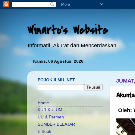
Winarto's Website
Informatif, Akurat dan Mencerdaskan
Kamis, 06 Agustus, 2026
W
POJOK ILMU. NET
JUMAT,
Akunta
Home
Oleh: 
KURIKULUM
UU & Permen
SUMBER BELAJAR
E Book