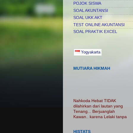
POJOK SISWA
SOAL AKUNTANSI
SOAL UKK AKT
TEST ONLINE AKUNTANSI
SOAL PRAKTIK EXCEL
Yogyakarta
MUTIARA HIKMAH
Nahkoda Hebat TIDAK
dilahirkan dari lautan yang
Tenang... Berjuanglah
Kawan.. karena Lelaki tanpa
luka adalah Lelaki Tanpa
Cerita...... Nikmatilah
PROSES.. Jangan Hanya
HISTATS