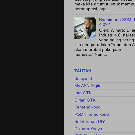
maka kita dituntut untuk mamp
beradaptasi, aga...
Bagaimana SDM d
4.0??
Oleh: Winarto Di e
Industri 4.0, narasi
yang paling sering
kita dengar adalah "robot dan A
akan merebut pekerjaan
manusia." Nam...
TAUTAN
Belajar.id
My ASN Digital
Info GTK
Dirjen GTK
Kemendikbud
PSMK Kemdikbud
Si-Informan DIY
Dikpora Yogya