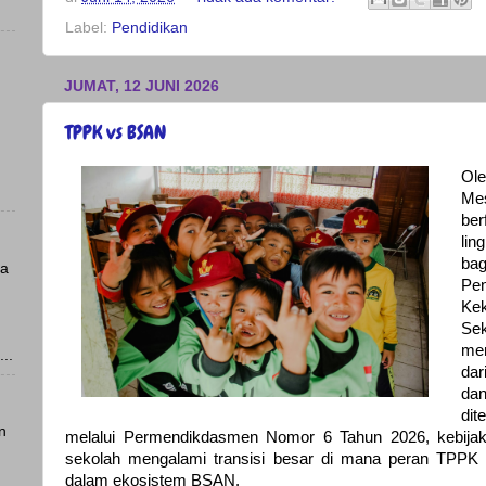
Label:
Pendidikan
JUMAT, 12 JUNI 2026
TPPK vs BSAN
Ole
Me
be
li
ba
ya
Pe
Ke
Se
me
..
dar
dan
dit
n
melalui Permendikdasmen Nomor 6 Tahun 2026, kebija
sekolah mengalami transisi besar di mana peran TPPK ki
dalam ekosistem BSAN.