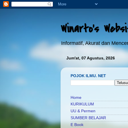
Winarto's Webs
Informatif, Akurat dan Menc
Jum'at, 07 Agustus, 2026
POJOK ILMU. NET
Home
KURIKULUM
UU & Permen
SUMBER BELAJAR
E Book