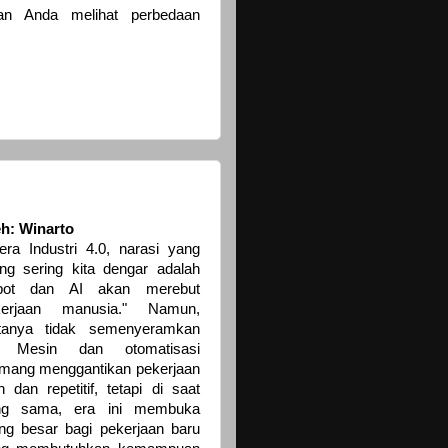
an Anda melihat perbedaan
h: Winarto
era Industri 4.0, narasi yang
ing sering kita dengar adalah
obot dan AI akan merebut
kerjaan manusia." Namun,
ktanya tidak semenyeramkan
u. Mesin dan otomatisasi
ang menggantikan pekerjaan
in dan repetitif, tetapi di saat
ng sama, era ini membuka
ng besar bagi pekerjaan baru