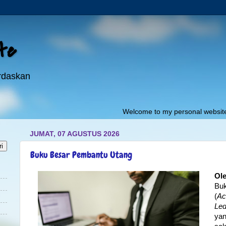
ite
erdaskan
Welcome to my personal website:"
pojokilmu.n
JUMAT, 07 AGUSTUS 2026
Buku Besar Pembantu Utang
Ole
Bu
(
Ac
Led
yan