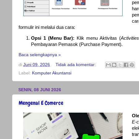
pem
har
pem
ca
formulir ini melalui dua cara:
Opsi 1 (Menu Bar):
Klik menu Aktivitas (
Activities
Pembayaran Pemasok (Purchase Payment).
Baca selengkapnya »
di
Juni 09, 2026
Tidak ada komentar:
Label:
Komputer Akuntansi
SENIN, 08 JUNI 2026
Mengenal E Comerce
Ole
E-
ele
tra