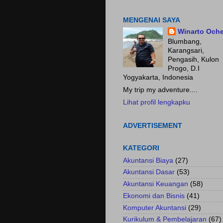
Fokus pada HASIL.......
MENGENAI SAYA
Winarto Och
Blumbang,
Karangsari,
Pengasih, Kulon
Progo, D.I
Yogyakarta, Indonesia
My trip my adventure....
Lihat profil lengkapku
ADVERTISEMENT
KATEGORI
Akuntansi Biaya
(27)
Akuntansi Dasar
(53)
Akuntansi Keuangan
(58)
Ekonomi dan Bisnis
(41)
Komputer Akuntansi
(29)
Kurikulum & Pembelajaran
(67)