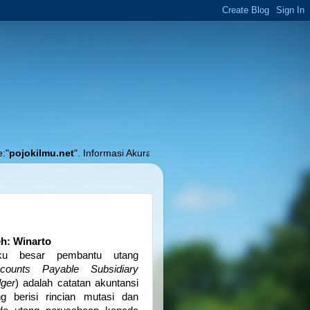
et
". Informasi Akurat Seputar Pendidikan, Pembelajaran dan Akuntansi....
h: Winarto
ku besar pembantu utang
counts Payable Subsidiary
ger
) adalah catatan akuntansi
g berisi rincian mutasi dan