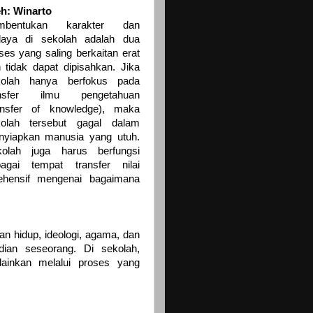
h: Winarto
mbentukan karakter dan
daya di sekolah adalah dua
ses yang saling berkaitan erat
 tidak dapat dipisahkan. Jika
kolah hanya berfokus pada
ansfer ilmu pengetahuan
ansfer of knowledge), maka
kolah tersebut gagal dalam
yiapkan manusia yang utuh.
kolah juga harus berfungsi
agai tempat transfer nilai
rehensif mengenai bagaimana
gan hidup, ideologi, agama, dan
dian seseorang. Di sekolah,
lainkan melalui proses yang