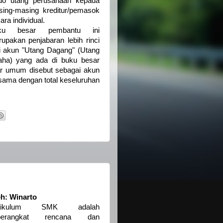
do utang perusahaan kepada
ing-masing kreditur/pemasok
ara individual.
ku besar pembantu ini
upakan penjabaran lebih rinci
i akun "Utang Dagang" (Utang
ha) yang ada di buku besar
ar umum disebut sebagai akun
u sama dengan total keseluruhan
h: Winarto
rikulum SMK adalah
perangkat rencana dan