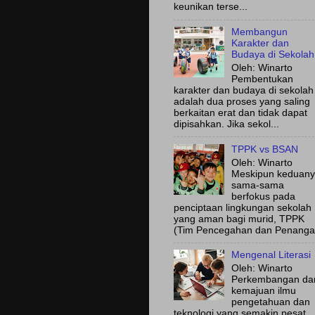
keunikan terse...
Membangun
Karakter dan
Budaya di Sekolah
Oleh: Winarto
Pembentukan
karakter dan budaya di sekolah
adalah dua proses yang saling
berkaitan erat dan tidak dapat
dipisahkan. Jika sekol...
TPPK vs BSAN
Oleh: Winarto
Meskipun keduan
sama-sama
berfokus pada
penciptaan lingkungan sekolah
yang aman bagi murid, TPPK
(Tim Pencegahan dan Penanga.
Mengenal Literasi
Oleh: Winarto
Perkembangan da
kemajuan ilmu
pengetahuan dan
teknologi yang semakin pesat,