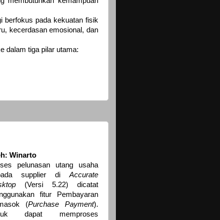
ng membutuhkan kemampuan
 berfokus pada kekuatan fisik
aru, kecerdasan emosional, dan
e dalam tiga pilar utama:
h: Winarto
oses pelunasan utang usaha
pada supplier di
Accurate
sktop
(Versi 5.22) dicatat
nggunakan fitur Pembayaran
masok (
Purchase Payment
).
tuk dapat memproses