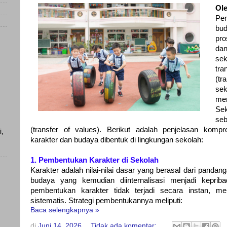
Ole
Pe
bu
pro
dan
se
tr
(tr
se
men
Se
seb
(transfer of values). Berikut adalah penjelasan komp
i,
karakter dan budaya dibentuk di lingkungan sekolah:
1. Pembentukan Karakter di Sekolah
Karakter adalah nilai-nilai dasar yang berasal dari pandan
)
budaya yang kemudian diinternalisasi menjadi kepriba
pembentukan karakter tidak terjadi secara instan, me
)
sistematis. Strategi pembentukannya meliputi:
Baca selengkapnya »
di
Juni 14, 2026
Tidak ada komentar: