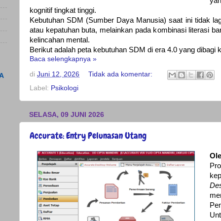
ya
kognitif tingkat tinggi.
Kebutuhan SDM (Sumber Daya Manusia) saat ini tidak lagi
atau kepatuhan buta, melainkan pada kombinasi literasi b
kelincahan mental.
Berikut adalah peta kebutuhan SDM di era 4.0 yang dibagi k
Baca selengkapnya »
di
Juni 12, 2026
Tidak ada komentar:
A
Label:
Psikologi
SELASA, 09 JUNI 2026
Accurate: Entry Pelunasan Utang
Ole
Pr
ke
De
me
Pe
Un