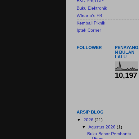
BKD Prop DIY
Buku Elektronik
WInarto's FB
Kembali Piknik
Iptek Corner
FOLLOWER
PENAYANG
N BULAN
LALU
10,197
ARSIP BLOG
▼
2026
(21)
▼
Agustus 2026
(1)
Buku Besar Pembantu
Utang