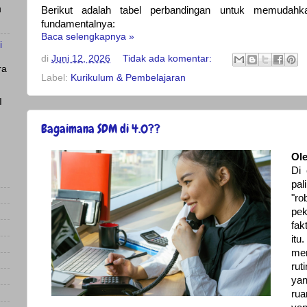
u
Berikut adalah tabel perbandingan untuk memudahk
fundamentalnya:
Baca selengkapnya »
i
di
Juni 12, 2026
Tidak ada komentar:
ra
Label:
Kurikulum & Pembelajaran
I
Bagaimana SDM di 4.0??
Ole
Di 
pal
"r
pe
fa
it
mem
rut
ya
rua