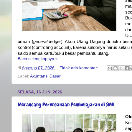
sal
mas
sec
Bu
mer
dar
Usa
umum (
general ledger
). Akun Utang Dagang di buku bes
kontrol (controlling account), karena saldonya harus selal
saldo semua kartu/buku besar pembantu utang.
Baca selengkapnya »
di
Agustus 07, 2026
Tidak ada komentar:
Label:
Akuntansi Dasar
SELASA, 16 JUNI 2026
Merancang Perencanaan Pembelajaran di SMK
Ole
Ku
se