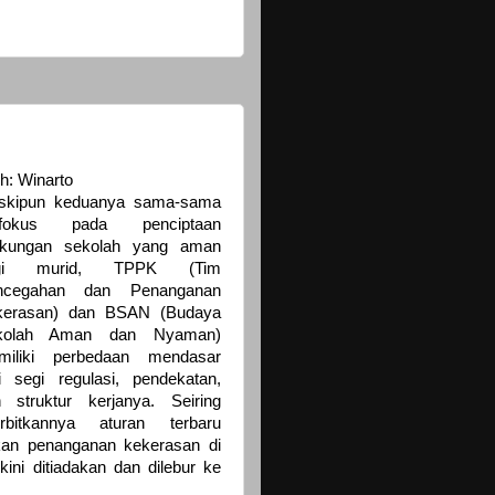
h: Winarto
skipun keduanya sama-sama
rfokus pada penciptaan
ngkungan sekolah yang aman
gi murid, TPPK (Tim
ncegahan dan Penanganan
kerasan) dan BSAN (Budaya
kolah Aman dan Nyaman)
miliki perbedaan mendasar
i segi regulasi, pendekatan,
 struktur kerjanya. Seiring
erbitkannya aturan terbaru
kan penanganan kekerasan di
ni ditiadakan dan dilebur ke