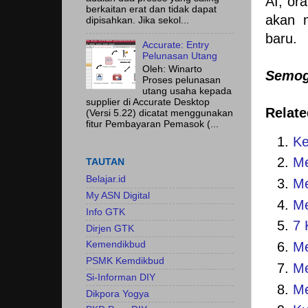
AI, or
berkaitan erat dan tidak dapat
akan m
dipisahkan. Jika sekol...
baru.
Accurate: Entry
Pelunasan Utang
Oleh: Winarto
Semoga
Proses pelunasan
utang usaha kepada
supplier di Accurate Desktop
Relate
(Versi 5.22) dicatat menggunakan
fitur Pembayaran Pemasok (...
Ke
Me
TAUTAN
Belajar.id
Me
My ASN Digital
Me
Info GTK
7 
Dirjen GTK
Me
Kemendikbud
PSMK Kemdikbud
Me
Si-Informan DIY
Me
Dikpora Yogya