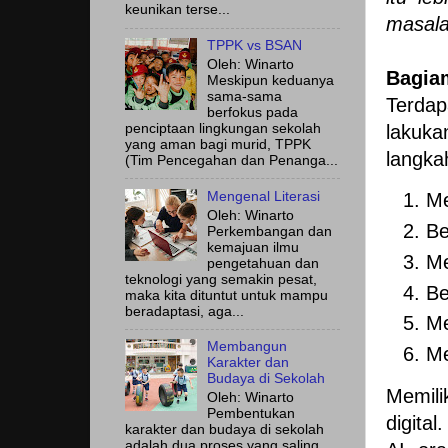
keunikan terse...
masala
TPPK vs BSAN
Oleh: Winarto
Bagia
Meskipun keduanya
sama-sama
Terdap
berfokus pada
lakuka
penciptaan lingkungan sekolah
yang aman bagi murid, TPPK
langka
(Tim Pencegahan dan Penanga...
Mengenal Literasi
Me
Oleh: Winarto
Be
Perkembangan dan
kemajuan ilmu
Me
pengetahuan dan
teknologi yang semakin pesat,
Be
maka kita dituntut untuk mampu
beradaptasi, aga...
Me
Membangun
Me
Karakter dan
Budaya di Sekolah
Memil
Oleh: Winarto
Pembentukan
digita
karakter dan budaya di sekolah
adalah dua proses yang saling