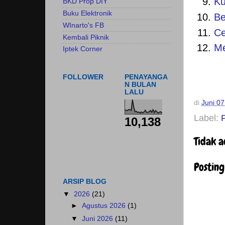
Ku
BKD Prop DIY
Buku Elektronik
Be
WInarto's FB
Ce
Kembali Piknik
Me
Iptek Corner
FOLLOWER
PENAYANGA
N BULAN
LALU
di
Juni 07
Label:
P
10,138
Tidak 
Postin
ARSIP BLOG
▼
2026
(21)
►
Agustus 2026
(1)
▼
Juni 2026
(11)