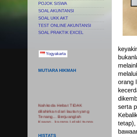
POJOK SISWA
SOAL AKUNTANSI
SOAL UKK AKT
TEST ONLINE AKUNTANSI
SOAL PRAKTIK EXCEL
keyak
Yogyakarta
bukan
melai
MUTIARA HIKMAH
melalui
orang 
kecer
dikemb
Nahkoda Hebat TIDAK
serta 
dilahirkan dari lautan yang
Kebali
Tenang... Berjuanglah
Kawan.. karena Lelaki tanpa
tetap)
luka adalah Lelaki Tanpa
bawaan 
Cerita...... Nikmatilah
HISTATS
PROSES.. Jangan Hanya