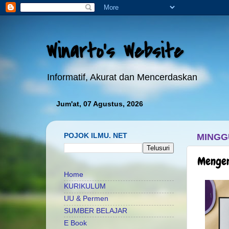
Winarto's Website
Informatif, Akurat dan Mencerdaskan
Jum'at, 07 Agustus, 2026
POJOK ILMU. NET
MINGGU
Mengen
Home
KURIKULUM
UU & Permen
SUMBER BELAJAR
E Book