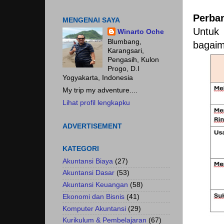
Fokus pada HASIL.......
Perba
MENGENAI SAYA
Untuk
Winarto Oche
Blumbang,
bagaim
Karangsari,
Pengasih, Kulon
Progo, D.I
Yogyakarta, Indonesia
My trip my adventure....
Lihat profil lengkapku
ADVERTISEMENT
KATEGORI
Akuntansi Biaya
(27)
Akuntansi Dasar
(53)
Akuntansi Keuangan
(58)
Ekonomi dan Bisnis
(41)
Komputer Akuntansi
(29)
Kurikulum & Pembelajaran
(67)