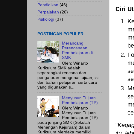
Pendidikan
(46)
Ciri U
Perpajakan
(20)
Psikologi
(37)
K
me
POSTINGAN POPULER
me
Merancang
be
Perencanaan
Pembelajaran di
Fo
SMK
me
Oleh: Winarto
Kurikulum SMK adalah
se
seperangkat rencana dan
pengaturan mengenai tujuan, isi,
se
dan bahan pelajaran serta cara
Me
yang digunakan s...
se
Menyusun Tujuan
Pembelajaran (TP)
me
Oleh: Winarto
ce
Menyusun Tujuan
Pembelajaran (TP)
pada jenjang SMK (Sekolah
"
Kegag
Menengah Kejuruan) dalam
itu le
Kurikulum Merdeka memiliki