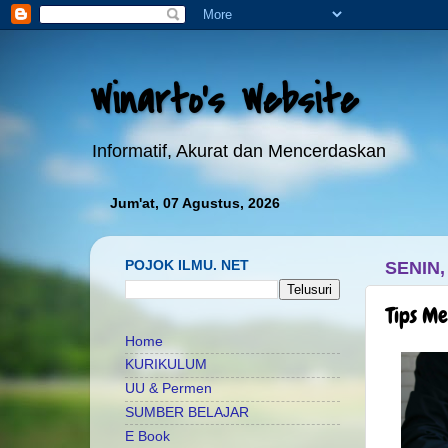
Winarto's Website
Informatif, Akurat dan Mencerdaskan
Jum'at, 07 Agustus, 2026
POJOK ILMU. NET
SENIN,
Tips M
Home
KURIKULUM
UU & Permen
SUMBER BELAJAR
E Book