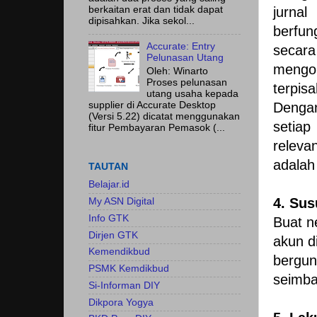
berkaitan erat dan tidak dapat
jurnal
dipisahkan. Jika sekol...
berfun
Accurate: Entry
secara
Pelunasan Utang
mengor
Oleh: Winarto
Proses pelunasan
terpisa
utang usaha kepada
supplier di Accurate Desktop
Dengan
(Versi 5.22) dicatat menggunakan
setiap
fitur Pembayaran Pemasok (...
releva
adalah
TAUTAN
Belajar.id
4. Sus
My ASN Digital
Info GTK
Buat n
Dirjen GTK
akun d
Kemendikbud
bergu
PSMK Kemdikbud
seimba
Si-Informan DIY
Dikpora Yogya