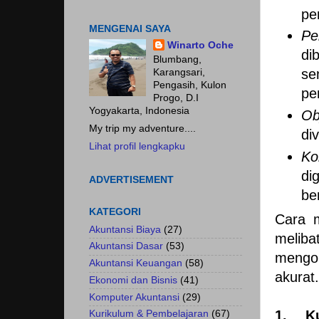
Fokus pada HASIL.......
pe
MENGENAI SAYA
Pe
Winarto Oche
di
Blumbang,
s
Karangsari,
Pengasih, Kulon
pe
Progo, D.I
Yogyakarta, Indonesia
Ob
My trip my adventure....
di
Lihat profil lengkapku
Ko
di
ADVERTISEMENT
be
KATEGORI
Cara 
Akuntansi Biaya
(27)
melib
Akuntansi Dasar
(53)
mengo
Akuntansi Keuangan
(58)
akurat.
Ekonomi dan Bisnis
(41)
Komputer Akuntansi
(29)
1. K
Kurikulum & Pembelajaran
(67)