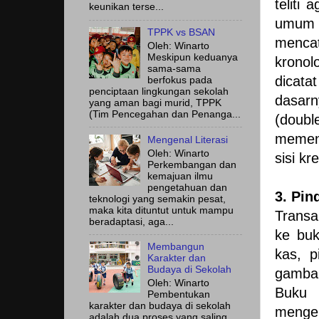
teliti
keunikan terse...
umum a
TPPK vs BSAN
menca
Oleh: Winarto
Meskipun keduanya
kronol
sama-sama
dicata
berfokus pada
penciptaan lingkungan sekolah
dasar
yang aman bagi murid, TPPK
(Tim Pencegahan dan Penanga...
(doub
memeng
Mengenal Literasi
Oleh: Winarto
sisi kr
Perkembangan dan
kemajuan ilmu
pengetahuan dan
3. Pin
teknologi yang semakin pesat,
maka kita dituntut untuk mampu
Transa
beradaptasi, aga...
ke buk
Membangun
kas, p
Karakter dan
Budaya di Sekolah
gambar
Oleh: Winarto
Buku 
Pembentukan
karakter dan budaya di sekolah
mengel
adalah dua proses yang saling