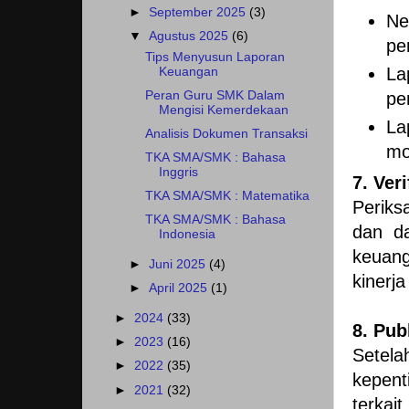
►
September 2025
(3)
Ne
▼
Agustus 2025
(6)
pe
Tips Menyusun Laporan
La
Keuangan
Peran Guru SMK Dalam
pe
Mengisi Kemerdekaan
La
Analisis Dokumen Transaksi
mo
TKA SMA/SMK : Bahasa
Inggris
7. Ver
TKA SMA/SMK : Matematika
Periks
TKA SMA/SMK : Bahasa
dan da
Indonesia
keuang
►
Juni 2025
(4)
kinerj
►
April 2025
(1)
►
2024
(33)
8. Pub
►
2023
(16)
Setela
►
2022
(35)
kepent
►
2021
(32)
terkai