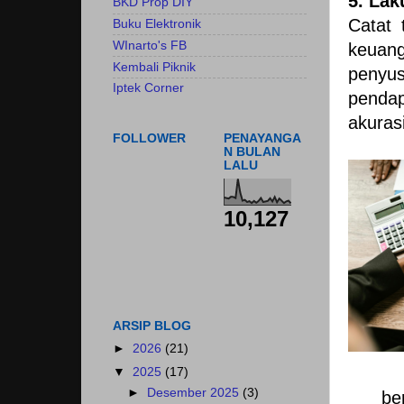
5. La
BKD Prop DIY
Catat 
Buku Elektronik
WInarto's FB
keuan
Kembali Piknik
penyu
Iptek Corner
pendap
akuras
FOLLOWER
PENAYANGA
N BULAN
LALU
10,127
ARSIP BLOG
►
2026
(21)
▼
2025
(17)
►
Desember 2025
(3)
be