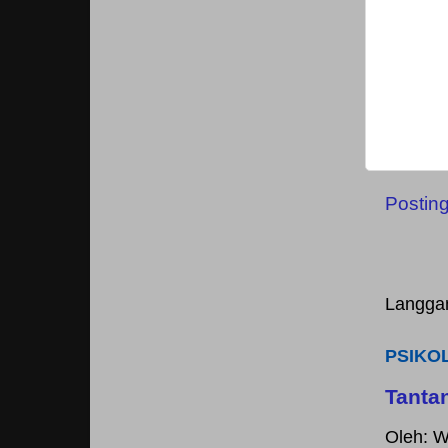
Postin
Langga
PSIKO
Tanta
Oleh: W