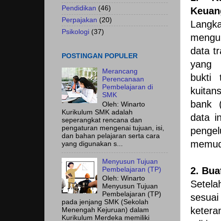
Pendidikan
(46)
Keuan
Perpajakan
(20)
Langk
Psikologi
(37)
mengu
data t
POSTINGAN POPULER
yang 
Merancang
bukti 
Perencanaan
Pembelajaran di
kuitan
SMK
bank (
Oleh: Winarto
Kurikulum SMK adalah
data i
seperangkat rencana dan
pengaturan mengenai tujuan, isi,
penge
dan bahan pelajaran serta cara
memuda
yang digunakan s...
Menyusun Tujuan
2. Bu
Pembelajaran (TP)
Oleh: Winarto
Setela
Menyusun Tujuan
Pembelajaran (TP)
sesuai
pada jenjang SMK (Sekolah
ketera
Menengah Kejuruan) dalam
Kurikulum Merdeka memiliki