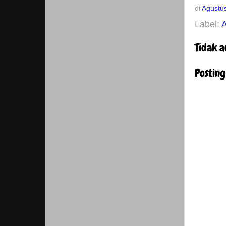
di
Agustu
Label:
A
Tidak 
Postin