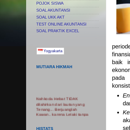
POJOK SISWA
SOAL AKUNTANSI
SOAL UKK AKT
TEST ONLINE AKUNTANSI
SOAL PRAKTIK EXCEL
perio
Yogyakarta
finans
baik 
MUTIARA HIKMAH
ekono
pada 
konsist
En
Nahkoda Hebat TIDAK
dilahirkan dari lautan yang
da
Tenang... Berjuanglah
Ke
Kawan.. karena Lelaki tanpa
luka adalah Lelaki Tanpa
ak
Cerita...... Nikmatilah
se
PROSES.. Jangan Hanya
HISTATS