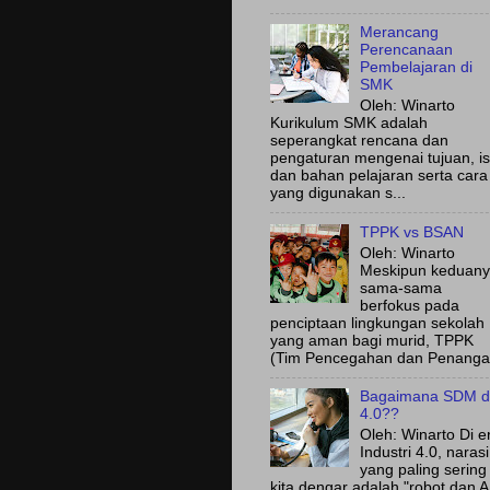
Merancang
Perencanaan
Pembelajaran di
SMK
Oleh: Winarto
Kurikulum SMK adalah
seperangkat rencana dan
pengaturan mengenai tujuan, is
dan bahan pelajaran serta cara
yang digunakan s...
TPPK vs BSAN
Oleh: Winarto
Meskipun keduan
sama-sama
berfokus pada
penciptaan lingkungan sekolah
yang aman bagi murid, TPPK
(Tim Pencegahan dan Penanga.
Bagaimana SDM d
4.0??
Oleh: Winarto Di e
Industri 4.0, narasi
yang paling sering
kita dengar adalah "robot dan A