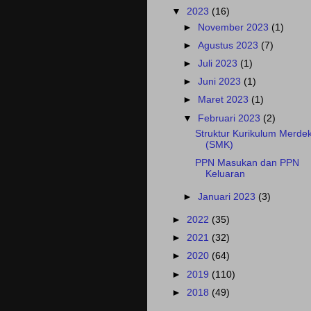
▼
2023
(16)
►
November 2023
(1)
►
Agustus 2023
(7)
►
Juli 2023
(1)
►
Juni 2023
(1)
►
Maret 2023
(1)
▼
Februari 2023
(2)
Struktur Kurikulum Merde
(SMK)
PPN Masukan dan PPN
Keluaran
►
Januari 2023
(3)
►
2022
(35)
►
2021
(32)
►
2020
(64)
►
2019
(110)
►
2018
(49)