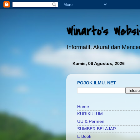
Winarto's Webs
Informatif, Akurat dan Menc
Kamis, 06 Agustus, 2026
POJOK ILMU. NET
Home
KURIKULUM
UU & Permen
SUMBER BELAJAR
E Book