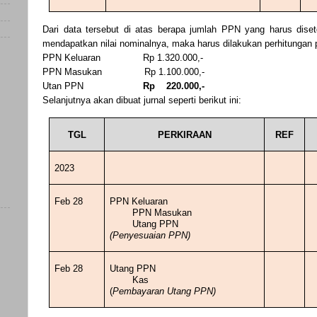
Dari
data tersebut di atas berapa jumlah PPN yang harus dise
mendapatkan nilai nominalnya, maka harus dilakukan perhitungan pe
PPN Keluaran
Rp 1.320.000,-
PPN Masukan
Rp 1.100.000,-
Utan PPN
Rp
220.000,-
Selanjutnya akan dibuat jurnal seperti berikut ini:
TGL
PERKIRAAN
REF
2023
Feb 28
PPN Keluaran
PPN Masukan
Utang PPN
)
(Penyesuaian PPN)
)
Feb 28
Utang PPN
Kas
(
Pembayaran Utang PPN)