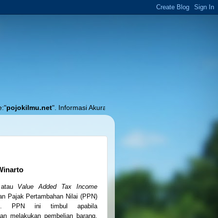
lmu.net
". Informasi Akurat Seputar Pendidikan, Pembelajaran dan Akunta
Winarto
 atau
Value Added Tax Income
n Pajak Pertambahan Nilai (PPN)
n. PPN ini timbul apabila
aan melakukan pembelian barang.