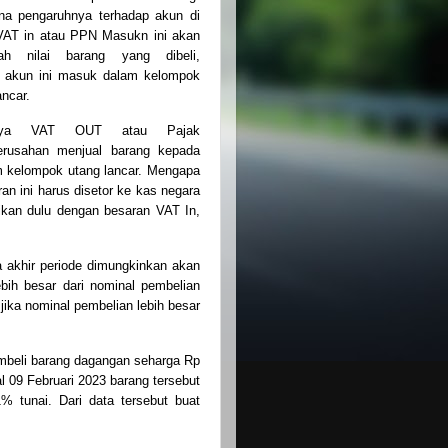
na pengaruhnya terhadap akun di
VAT in atau PPN Masukn ini akan
h nilai barang yang dibeli,
a akun ini masuk dalam kelompok
ancar.
knya VAT OUT atau Pajak
erusahan menjual barang kepada
m kelompok utang lancar. Mengapa
n ini harus disetor ke kas negara
ikan dulu dengan besaran VAT In,
khir periode dimungkinkan akan
bih besar dari nominal pembelian
 jika nominal pembelian lebih besar
mbeli barang dagangan seharga Rp
l 09 Februari 2023 barang tersebut
 tunai. Dari data tersebut buat