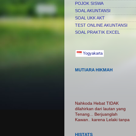
POJOK SISWA
SOAL AKUNTANSI
SOAL UKK AKT
TEST ONLINE AKUNTANSI
SOAL PRAKTIK EXCEL
Yogyakarta
MUTIARA HIKMAH
Nahkoda Hebat TIDAK
dilahirkan dari lautan yang
Tenang... Berjuanglah
Kawan.. karena Lelaki tanpa
luka adalah Lelaki Tanpa
Cerita...... Nikmatilah
PROSES.. Jangan Hanya
HISTATS