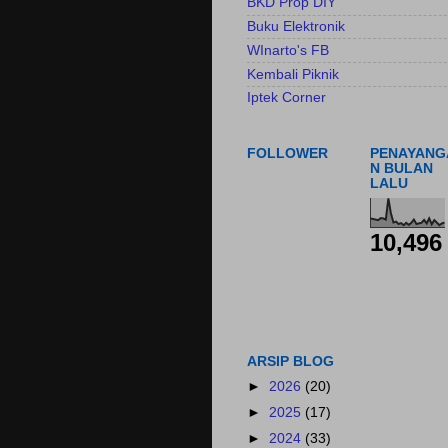
BKD Prop DIY
Buku Elektronik
WInarto's FB
Kembali Piknik
Iptek Corner
FOLLOWER
PENAYANG
N BULAN
LALU
10,496
ARSIP BLOG
►
2026
(20)
►
2025
(17)
►
2024
(33)