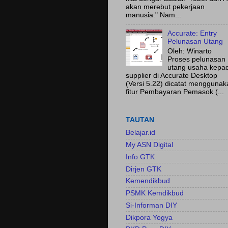
akan merebut pekerjaan
manusia." Nam...
Accurate: Entry
Pelunasan Utang
Oleh: Winarto
Proses pelunasan
utang usaha kepa
supplier di Accurate Desktop
(Versi 5.22) dicatat menggunak
fitur Pembayaran Pemasok (...
TAUTAN
Belajar.id
My ASN Digital
Info GTK
Dirjen GTK
Kemendikbud
PSMK Kemdikbud
Si-Informan DIY
Dikpora Yogya