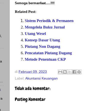
S
emoga bermanfaat.....!!!!
Related Post:
Sistem Periodik & Permanen
Mengelola Buku Jurnal
Utang Wesel
i,
Konsep Dasar Utang
Piutang Non Dagang
Pencatatan Piutang Dagang
Metode Penentuan CKP
ya
di
Februari 09, 2023
Label:
Akuntansi Keuangan
..
Tidak ada komentar:
i
Posting Komentar
ra
I