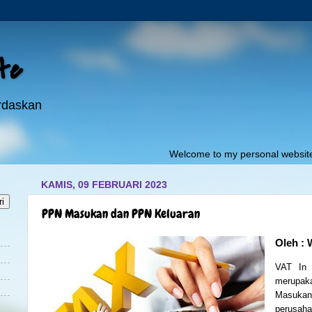
ite
erdaskan
Welcome to my personal website:"
pojoki
KAMIS, 09 FEBRUARI 2023
PPN Masukan dan PPN Keluaran
Oleh : 
VAT In
merupaka
Masuka
perusah