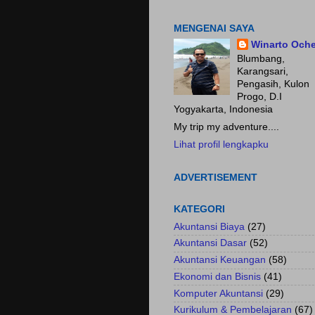
Fokus pada HASIL.......
MENGENAI SAYA
Winarto Och
Blumbang,
Karangsari,
Pengasih, Kulon
Progo, D.I
Yogyakarta, Indonesia
My trip my adventure....
Lihat profil lengkapku
ADVERTISEMENT
KATEGORI
Akuntansi Biaya
(27)
Akuntansi Dasar
(52)
Akuntansi Keuangan
(58)
Ekonomi dan Bisnis
(41)
Komputer Akuntansi
(29)
Kurikulum & Pembelajaran
(67)