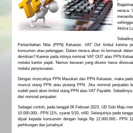
Bagaima
neraca. 
menamba
sehingg
Aktiva L
Sebali
Pertambahan Nilai (PPN) Keluaran.
VAT Out
timbul karena p
konsumen atau pelanggan. Dalam neraca akun ini termasuk dala
demikian? Karena pada intinya nominal VAT OUT atau PPN Keluara
melalui kantor pajak. Namun besaran yang disetor harus disesua
melalui penyesuaian.
Dengan munculnya PPN Masukan dan PPN Keluaran, maka pada a
muncul utang PPN atau piutang PPN. Jika nominal penjualan le
sudah pasti akan timbul utang PPN atau
VAT Payable
. Sebaliknya
dari nominal penjualan
Sebagai contoh, pada tanggal 06 Februari 2023, UD Sido Maju me
10.000.000,- PPN 11%, syarat 5/10, n/60. Selanjutnya pada tangga
dijual kepada konsumen dengan harga Rp 12.000.000,- PPN 11%
perhitungan dan jurnalnya!