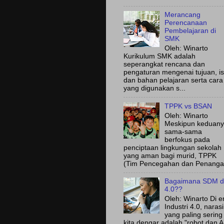
Merancang
Perencanaan
Pembelajaran di
SMK
Oleh: Winarto
Kurikulum SMK adalah
seperangkat rencana dan
pengaturan mengenai tujuan, is
dan bahan pelajaran serta cara
yang digunakan s...
TPPK vs BSAN
Oleh: Winarto
Meskipun keduan
sama-sama
berfokus pada
penciptaan lingkungan sekolah
yang aman bagi murid, TPPK
(Tim Pencegahan dan Penanga.
Bagaimana SDM d
4.0??
Oleh: Winarto Di e
Industri 4.0, narasi
yang paling sering
kita dengar adalah "robot dan A