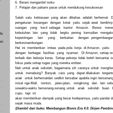
6.
Berani mengambil risiko
7.
Pelajari dan pahami pasar untuk mendukung kesuksesan
Salah satu kebiasaan yang akan dibahas adalah berhemat.
pengaturan keuangan dengan ketat yaitu sejak awal berdir
ruangan yang kecil sebagai kantor Amazon. Benos mene
kebutuhan lain yang tidak begitu pening kemudian mengalo
da
kepentingan lain yang berkaitan dengan pengembangan 
an
berkesinambungan.
Hal ini memberikan imbas pada pola kerja di Amazon, yaitu 
dengan berbagai fasilitas yang nyaman. Di Amazon, setiap or
terbaik dan bekerja keras. Setiap pekerja tidak boleh bersanta
fokus pada setiap tugas yang mereka emban.
Nah untuk anak sekolah, bagaimana sih caranya untuk meng
untuk menabung? Banyak cara yang dapat dilakukan terga
anak untuk berhematdan sedikit bersabar apabila ingin bersen
misal nge-Mall, nonton, jalan-jalan, nongkrong dan lain seba
sewaktu-waktu bersenang-senang untuk anak sekolah buan 
cupu, tapi ini
akan memberikan dampak yang besar kedepannya, yaitu pandai 
sejak masa muda.
(
Diambil dari buku: Membangun Bisnis Era 4.0. Dirjen Pembi