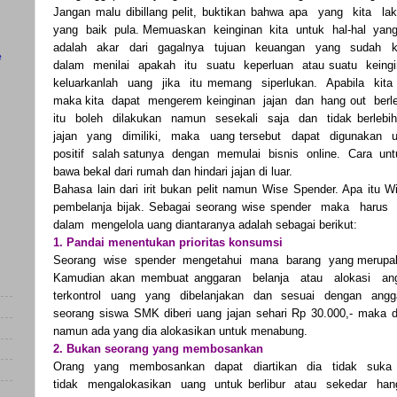
Jangan malu dibillang pelit, buktikan bahwa apa yang kita
yang baik pula. Memuaskan keinginan kita untuk hal-hal yang
adalah akar dari gagalnya tujuan keuangan yang sudah kit
e
dalam menilai apakah itu suatu keperluan atau suatu kein
keluarkanlah uang jika itu memang siperlukan. Apabila ki
maka kita dapat mengerem keinginan jajan dan hang out berl
itu boleh dilakukan namun sesekali saja dan tidak berleb
jajan yang dimiliki, maka uang tersebut dapat digunakan 
positif salah satunya dengan memulai bisnis online. Cara un
bawa bekal dari rumah dan hindari jajan di luar.
Bahasa lain dari irit bukan pelit namun Wise Spender. Apa itu 
pembelanja bijak. Sebagai seorang wise spender maka harus
dalam mengelola uang diantaranya adalah sebagai berikut:
1. Pandai menentukan prioritas konsumsi
Seorang wise spender mengetahui mana barang yang merupak
Kamudian akan membuat anggaran belanja atau alokasi an
terkontrol uang yang dibelanjakan dan sesuai dengan anggar
seorang siswa SMK diberi uang jajan sehari Rp 30.000,- maka 
namun ada yang dia alokasikan untuk menabung.
2. Bukan seorang yang membosankan
Orang yang membosankan dapat diartikan dia tidak suka 
tidak mengalokasikan uang untuk berlibur atau sekedar h