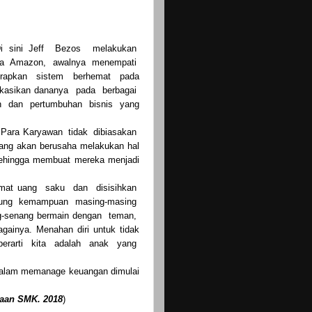
 Di sini Jeff Bezos melakukan
inya Amazon, awalnya menempati
rapkan sistem berhemat pada
kasikan dananya pada berbagai
dan pertumbuhan bisnis yang
Para Karyawan tidak dibiasakan
ang akan berusaha melakukan hal
i sehingga membuat mereka menjadi
hemat uang saku dan disisihkan
ntung kemampuan masing-masing
ang-senang bermain dengan teman,
gainya. Menahan diri untuk tidak
berarti kita adalah anak yang
dalam memanage keuangan dimulai
naan SMK. 2018
)