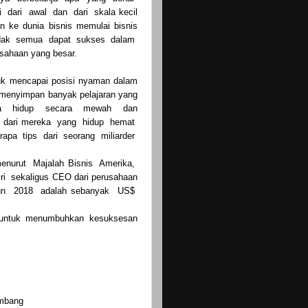
i dari awal dan dari skala kecil
n ke dunia bisnis memulai bisnis
tidak semua dapat sukses dalam
sahaan yang besar.
ntuk mencapai posisi nyaman dalam
 menyimpan banyak pelajaran yang
mua hidup secara mewah dan
dari mereka yang hidup hemat
rapa tips dari seorang miliarder
enurut
Majalah Bisnis
Amerika,
ri
sekaligus CEO dari perusahaan
un
2018
adalah sebanyak
US$
untuk menumbuhkan kesuksesan
embang