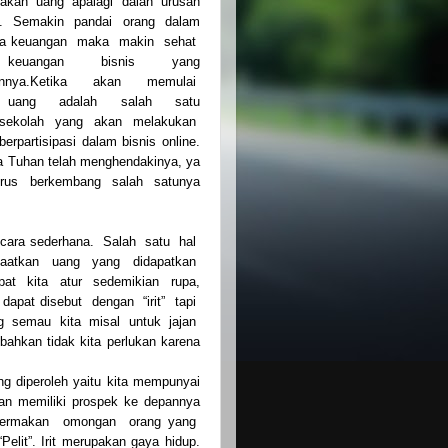
akan uang apalagi dalah urusan
is. Semakin pandai orang dalam
la keuangan maka makin sehat
keuangan bisnis yang
nkannya.Ketika akan memulai
, uang adalah salah satu
 sekolah yang akan melakukan
rpartisipasi dalam bisnis online.
ila Tuhan telah menghendakinya, ya
terus berkembang salah satunya
cara sederhana. Salah satu hal
faatkan uang yang didapatkan
at kita atur sedemikian rupa,
dapat disebut dengan “irit” tapi
ang semau kita misal untuk jajan
ahkan tidak kita perlukan karena
g diperoleh yaitu kita mempunyai
dan memiliki prospek ke depannya
 termakan omongan orang yang
it”. Irit merupakan gaya hidup.