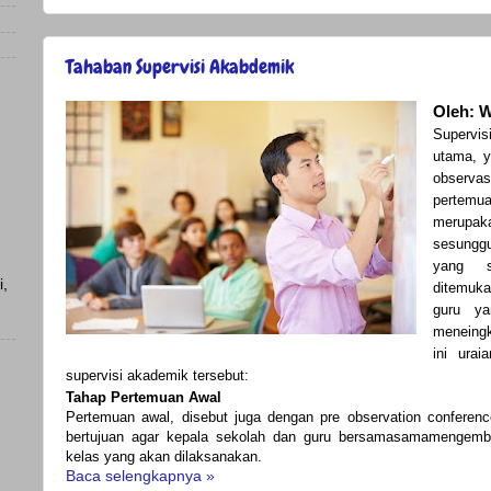
Tahaban Supervisi Akabdemik
Oleh: W
Supervi
utama, y
observ
pertemua
merupak
sesunggu
yang s
i,
ditemuka
guru ya
meneing
ini urai
supervisi akademik tersebut:
)
Tahap Pertemuan Awal
Pertemuan awal, disebut juga dengan pre observation conferenc
)
bertujuan agar kepala sekolah dan guru bersamasamamengemba
kelas yang akan dilaksanakan.
Baca selengkapnya »