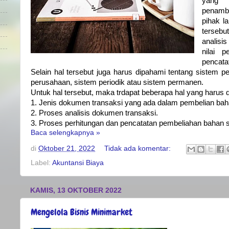
yang 
penamb
pihak l
tersebu
analisi
nilai 
pencat
Selain hal tersebut juga harus dipahami tentang sistem p
perusahaan, sistem periodik atau sistem permanen.
Untuk hal tersebut, maka trdapat beberapa hal yang harus d
1. Jenis dokumen transaksi yang ada dalam pembelian bah
2. Proses analisis dokumen transaksi.
3. Proses perhitungan dan pencatatan pembeliahan bahan s
Baca selengkapnya »
di
Oktober 21, 2022
Tidak ada komentar:
Label:
Akuntansi Biaya
KAMIS, 13 OKTOBER 2022
Mengelola Bisnis Minimarket