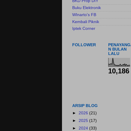
BKD Prop DIY
Buku Elektronik
WInarto's FB
Kembali Piknik
Iptek Corner
FOLLOWER
PENAYANG
N BULAN
LALU
10,186
ARSIP BLOG
►
2026
(21)
►
2025
(17)
►
2024
(33)