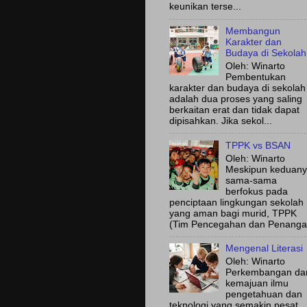
keunikan terse...
Membangun
Karakter dan
Budaya di Sekolah
Oleh: Winarto
Pembentukan
karakter dan budaya di sekolah
adalah dua proses yang saling
berkaitan erat dan tidak dapat
dipisahkan. Jika sekol...
TPPK vs BSAN
Oleh: Winarto
Meskipun keduan
sama-sama
berfokus pada
penciptaan lingkungan sekolah
yang aman bagi murid, TPPK
(Tim Pencegahan dan Penanga.
Mengenal Literasi
Oleh: Winarto
Perkembangan da
kemajuan ilmu
pengetahuan dan
teknologi yang semakin pesat,