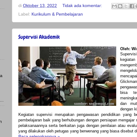
di
Oktober 13, 2022
Tidak ada komentar:
Label:
Kurikulum & Pembelajaran
Supervisi Akademik
Oleh: Wi
Supervi
kegiat
menge
mengelo
ya
mencapai
Glickman
pengawas
bisa te
meningkat
..
dan mut
dengan ki
Kegiatan supervisi merupakan pengawasan pendidikan yang be
pembelajaran baik yang berhubungan dengan persiapan mengajar
n
pelaksanaannya serta berkaitan juga dengan penilaian atau eval
yang dilakukan oleh petugas yang berwenang yang biasa disebut 
Baca selengkapnya »