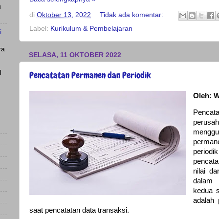
u
di
Oktober 13, 2022
Tidak ada komentar:
Label:
Kurikulum & Pembelajaran
i
ra
SELASA, 11 OKTOBER 2022
I
Pencatatan Permanen dan Periodik
Oleh: W
Pencat
peru
menggun
perman
periodik
pencata
nilai d
dalam 
kedua s
adalah
saat pencatatan data transaksi.