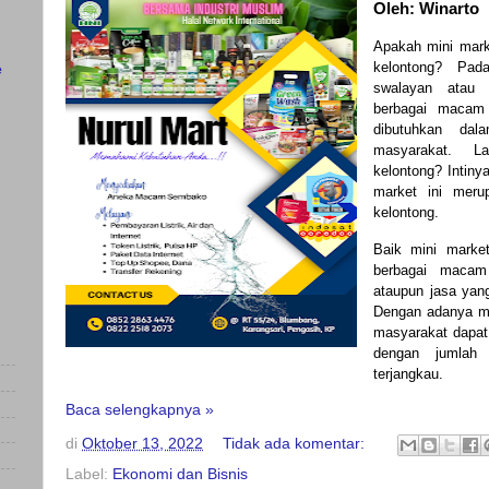
Oleh: Winarto
Apakah mini mark
kelontong? Pad
e
swalayan atau 
berbagai macam
dibutuhkan dal
masyarakat. L
kelontong? Intiny
market ini meru
kelontong.
Baik mini marke
berbagai macam
ataupun jasa yang
Dengan adanya mi
masyarakat dapa
dengan jumlah
terjangkau.
Baca selengkapnya »
di
Oktober 13, 2022
Tidak ada komentar:
Label:
Ekonomi dan Bisnis