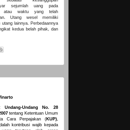
yar sejumlah uang pada
l atau waktu yang telah
ukan. Utang wesel memiliki
 utang lainnya. Perbedaannya
engikat kedua belah pihak, dan
inarto
ut
Undang-Undang No. 28
2007
tentang Ketentuan Umum
ta Cara Perpajakan (
KUP)
,
dalah kontribusi wajib kepada