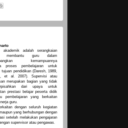
narto
si akademik adalah serangkaian
an membantu guru dalam
mbangkan kemampuannya
la proses pembelajaran untuk
 tujuan pendidikan (Daresh, 1989,
, et al. 2007). Supervisi atau
an merupakan bagian yang tidak
rpisahkan dari upaya untuk
an prestasi belajar peserta didik
u pembelajaran yang berkaitan
nerja guru.
rkaitan dengan seluruh kegiatan
 maupun yang berhubungan dengan
uasi setelah melakukan pengajaran
dengan supervisor atau pengawas.