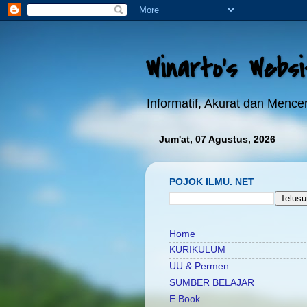
Winarto's Webs
Informatif, Akurat dan Menc
Jum'at, 07 Agustus, 2026
POJOK ILMU. NET
Home
KURIKULUM
UU & Permen
SUMBER BELAJAR
E Book