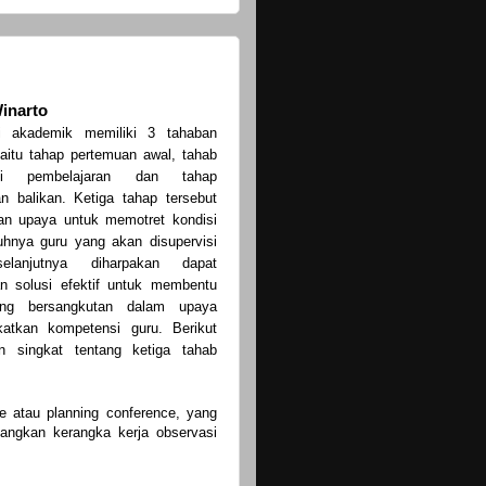
inarto
si akademik memiliki 3 tahaban
aitu tahap pertemuan awal, tahab
asi pembelajaran dan tahap
n balikan. Ketiga tahap tersebut
an upaya untuk memotret kondisi
hnya guru yang akan disupervisi
elanjutnya diharpakan dapat
n solusi efektif untuk membentu
ng bersangkutan dalam upaya
katkan kompetensi guru. Berikut
an singkat tentang ketiga tahab
e atau planning conference, yang
ngkan kerangka kerja observasi