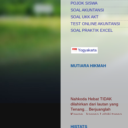
POJOK SISWA
SOAL AKUNTANSI
SOAL UKK AKT
TEST ONLINE AKUNTANSI
SOAL PRAKTIK EXCEL
Yogyakarta
MUTIARA HIKMAH
Nahkoda Hebat TIDAK
dilahirkan dari lautan yang
Tenang... Berjuanglah
Kawan.. karena Lelaki tanpa
luka adalah Lelaki Tanpa
Cerita...... Nikmatilah
PROSES.. Jangan Hanya
HISTATS