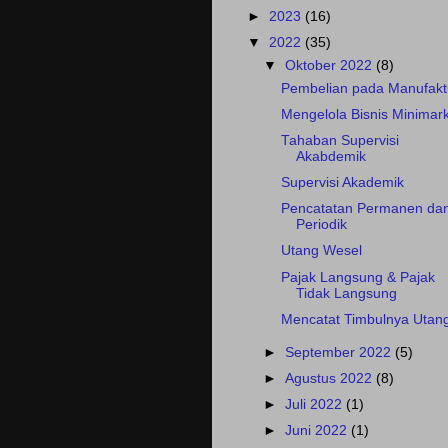
►
2023
(16)
▼
2022
(35)
▼
Oktober 2022
(8)
Pembelian pada Manufakt
Mengelola Bisnis Minimar
Tahaban Supervisi
Akabdemik
Supervisi Akademik
Pencatatan Permanen da
Periodik
Utang Wesel
Pajak Langsung & Pajak
Tidak Langsung
Mencatat Timbulnya Utan
►
September 2022
(5)
►
Agustus 2022
(8)
►
Juli 2022
(1)
►
Juni 2022
(1)