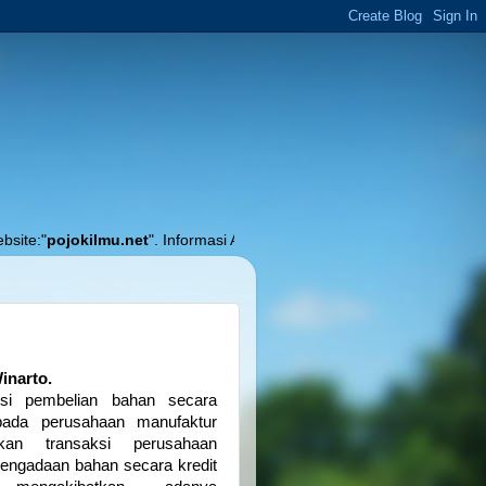
mu.net
". Informasi Akurat Seputar Pendidikan, Pembelajaran dan Akuntan
inarto.
ksi pembelian bahan secara
 pada perusahaan manufaktur
kan transaksi perusahaan
engadaan bahan secara kredit