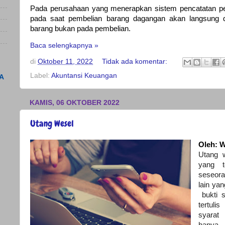
Pada perusahaan yang menerapkan sistem pencatatan pe
pada saat pembelian barang dagangan akan langsung d
barang bukan pada pembelian.
Baca selengkapnya »
di
Oktober 11, 2022
Tidak ada komentar:
Label:
Akuntansi Keuangan
A
KAMIS, 06 OKTOBER 2022
Utang Wesel
Oleh: W
Utang 
yang t
seseor
lain ya
bukti 
tertuli
syarat 
hanya