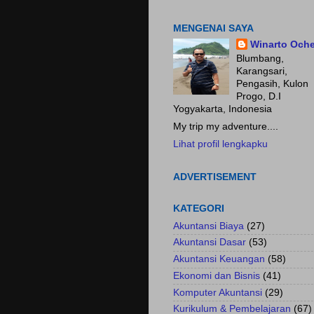
Fokus pada HASIL.......
MENGENAI SAYA
Winarto Och
Blumbang,
Karangsari,
Pengasih, Kulon
Progo, D.I
Yogyakarta, Indonesia
My trip my adventure....
Lihat profil lengkapku
ADVERTISEMENT
KATEGORI
Akuntansi Biaya
(27)
Akuntansi Dasar
(53)
Akuntansi Keuangan
(58)
Ekonomi dan Bisnis
(41)
Komputer Akuntansi
(29)
Kurikulum & Pembelajaran
(67)