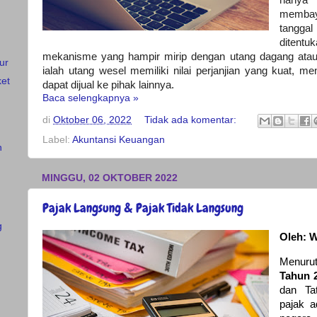
memba
tangga
ditent
mekanisme yang hampir mirip dengan utang dagang atau
ur
ialah utang wesel memiliki nilai perjanjian yang kuat, m
ket
dapat dijual ke pihak lainnya.
Baca selengkapnya »
di
Oktober 06, 2022
Tidak ada komentar:
Label:
Akuntansi Keuangan
n
MINGGU, 02 OKTOBER 2022
Pajak Langsung & Pajak Tidak Langsung
g
Oleh: W
Menur
Tahun 
dan Ta
pajak a