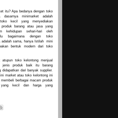
et itu? Apa bedanya dengan toko
a dasarnya minimarket adalah
toko kecil yang menyediakan
 produk barang atau jasa yang
am kehidupan sehari-hari oleh
alu bagaimana dengan toko
a adalah sama, hanya Istilah mini
pakan bentuk modern dari toko
t atupun toko kelontong menjual
 jenis produk baik itu barang
 didapatkan dari banyak supplier.
ni market atau toko kelontong ini
t membeli berbagai macam produk
 yang kecil dan harga yang