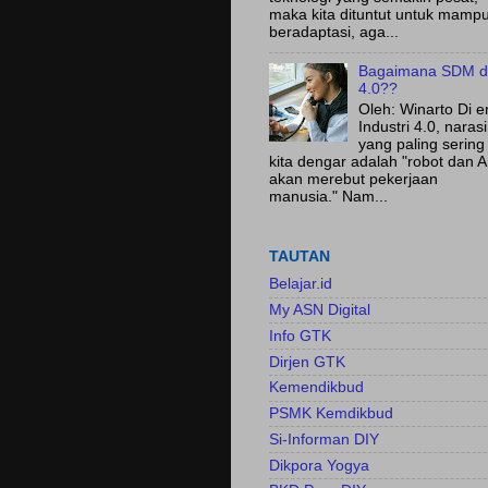
maka kita dituntut untuk mamp
beradaptasi, aga...
Bagaimana SDM d
4.0??
Oleh: Winarto Di e
Industri 4.0, narasi
yang paling sering
kita dengar adalah "robot dan A
akan merebut pekerjaan
manusia." Nam...
TAUTAN
Belajar.id
My ASN Digital
Info GTK
Dirjen GTK
Kemendikbud
PSMK Kemdikbud
Si-Informan DIY
Dikpora Yogya