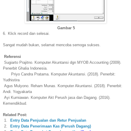
Gambar 5
6.
Klick record dan selesai.
Sangat mudah bukan, selamat mencoba semoga sukses.
eferensi
giarto Prajitno. Komputer Akuntansi dgn MYOB Accounting (2009).
Penerbit Ghalia Indonesia.
Priyo Candra Pratama. Komputer Akuntansi. (2018). Penerbit:
Yudhistira
us Mulyono. Reham Munas. Komputer Akuntansi. (2018). Penerbit:
Andi. Yogyakarta
i Kurniawan. Komputer Akt Perush jasa dan Dagang. (2016).
Kemendikbud.
Related Post:
1.
Entry Data Penjualan dan Retur Penjualan
2.
Entry Data Penerimaan Kas (Perush Dagang)