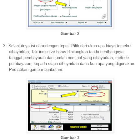
Gambar 2
3.
Selanjutnya isi data dengan tepat. Pilih dari akun apa biaya tersebut
dibayarkan, Tax inclusive harus dihilangkan tanda centhangnya,
tanggal pembayaran dan jumlah nominal yang dibayarkan, metode
pembayaran, kepada siapa dibayarkan dana kun apa yang digunakan.
Perhatikan gambar berikut ini:
Gambar 3