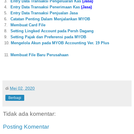
3.
Entry Data Transaksi Pengeluaran Kas
(Jasa)
4.
Entry Data Transaksi Penerimaan Kas
(Jasa)
5.
Entry Data Transaksi Penjualan Jasa
6.
Catatan Penting Dalam Menjalankan MYOB
7.
Membuat Card File
8.
Setting Lingked Account pada Persh Dagang
9.
Setting Pajak dan Preferensi pada MYOB
10.
Mengelola Akun pada MYOB Accounting Ver. 19 Plus
11.
Membuat File Baru Perusahaan
di
Mei 02, 2020
Berbagi
Tidak ada komentar:
Posting Komentar