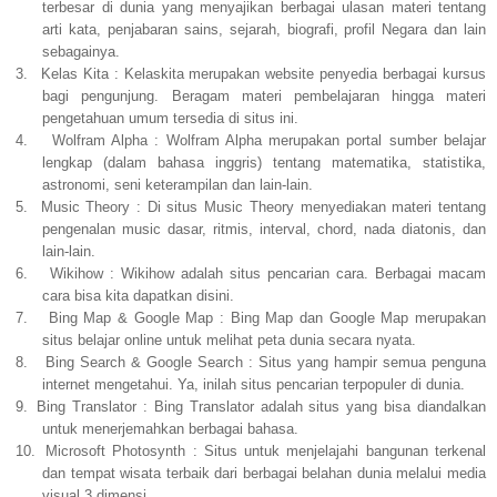
terbesar di dunia yang menyajikan berbagai ulasan materi tentang
arti kata, penjabaran sains, sejarah, biografi, profil Negara dan lain
sebagainya.
3.
Kelas Kita : Kelaskita merupakan website penyedia berbagai kursus
bagi pengunjung. Beragam materi pembelajaran hingga materi
pengetahuan umum tersedia di situs ini.
4.
Wolfram Alpha : Wolfram Alpha merupakan portal sumber belajar
lengkap (dalam bahasa inggris) tentang matematika, statistika,
astronomi, seni keterampilan dan lain-lain.
5.
Music Theory : Di situs Music Theory menyediakan materi tentang
pengenalan music dasar, ritmis, interval, chord, nada diatonis, dan
lain-lain.
6.
Wikihow : Wikihow adalah situs pencarian cara. Berbagai macam
cara bisa kita dapatkan disini.
7.
Bing Map & Google Map : Bing Map dan Google Map merupakan
situs belajar online untuk melihat peta dunia secara nyata.
8.
Bing Search & Google Search : Situs yang hampir semua penguna
internet mengetahui. Ya, inilah situs pencarian terpopuler di dunia.
9.
Bing Translator : Bing Translator adalah situs yang bisa diandalkan
untuk menerjemahkan berbagai bahasa.
10.
Microsoft Photosynth : Situs untuk menjelajahi bangunan terkenal
dan tempat wisata terbaik dari berbagai belahan dunia melalui media
visual 3 dimensi.