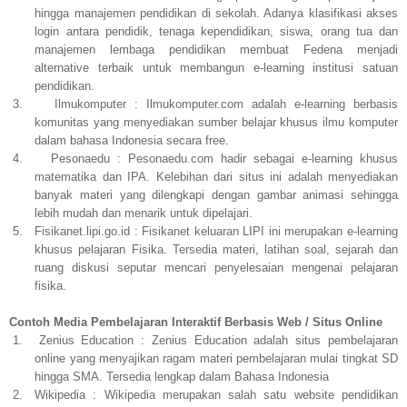
hingga manajemen pendidikan di sekolah. Adanya klasifikasi akses
login antara pendidik, tenaga kependidikan, siswa, orang tua dan
manajemen lembaga pendidikan membuat Fedena menjadi
alternative terbaik untuk membangun e-learning institusi satuan
pendidikan.
3.
Ilmukomputer : Ilmukomputer.com adalah e-learning berbasis
komunitas yang menyediakan sumber belajar khusus ilmu komputer
dalam bahasa Indonesia secara free.
4.
Pesonaedu : Pesonaedu.com hadir sebagai e-learning khusus
matematika dan IPA. Kelebihan dari situs ini adalah menyediakan
banyak materi yang dilengkapi dengan gambar animasi sehingga
lebih mudah dan menarik untuk dipelajari.
5.
Fisikanet.lipi.go.id : Fisikanet keluaran LIPI ini merupakan e-learning
khusus pelajaran Fisika. Tersedia materi, latihan soal, sejarah dan
ruang diskusi seputar mencari penyelesaian mengenai pelajaran
fisika.
Contoh Media Pembelajaran Interaktif Berbasis Web / Situs Online
1.
Zenius Education : Zenius Education adalah situs pembelajaran
online yang menyajikan ragam materi pembelajaran mulai tingkat SD
hingga SMA. Tersedia lengkap dalam Bahasa Indonesia
2.
Wikipedia : Wikipedia merupakan salah satu website pendidikan