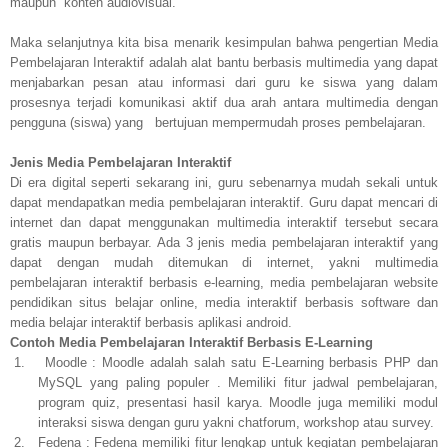
maupun
konten audiovisual.
Maka selanjutnya kita bisa menarik kesimpulan bahwa pengertian Media
Pembelajaran Interaktif adalah alat bantu berbasis multimedia yang dapat
menjabarkan pesan atau informasi dari guru ke siswa yang dalam
prosesnya terjadi komunikasi aktif dua arah antara multimedia dengan
pengguna (siswa) yang
bertujuan mempermudah proses pembelajaran.
Jenis Media Pembelajaran Interaktif
Di era digital seperti sekarang ini, guru sebenarnya mudah sekali untuk
dapat mendapatkan media pembelajaran interaktif. Guru dapat mencari di
internet dan dapat menggunakan multimedia interaktif tersebut secara
gratis maupun berbayar. Ada 3 jenis media pembelajaran interaktif yang
dapat dengan mudah ditemukan di internet, yakni multimedia
pembelajaran interaktif berbasis e-learning, media pembelajaran website
pendidikan situs belajar online, media interaktif berbasis software dan
media belajar interaktif berbasis aplikasi android.
Contoh Media Pembelajaran Interaktif Berbasis E-Learning
1.
Moodle : Moodle adalah salah satu E-Learning berbasis PHP dan
MySQL yang paling populer . Memiliki fitur jadwal pembelajaran,
program quiz, presentasi hasil karya. Moodle juga memiliki modul
interaksi siswa dengan guru yakni chatforum, workshop atau survey.
2.
Fedena : Fedena memiliki fitur lengkap untuk kegiatan pembelajaran