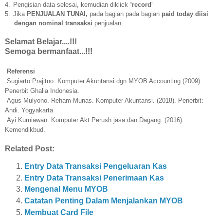
4.
Pengisian data selesai, kemudian diklick “
record
”
5.
Jika
PENJUALAN TUNAI,
pada bagian pada bagian
paid today diisi
dengan nominal transaksi
penjualan.
Selamat Belajar....!!!
Semoga bermanfaat...!!!
eferensi
giarto Prajitno. Komputer Akuntansi dgn MYOB Accounting (2009).
Penerbit Ghalia Indonesia.
us Mulyono. Reham Munas. Komputer Akuntansi. (2018). Penerbit:
Andi. Yogyakarta
i Kurniawan. Komputer Akt Perush jasa dan Dagang. (2016).
Kemendikbud.
Related Post:
Entry Data Transaksi Pengeluaran Kas
Entry Data Transaksi Penerimaan Kas
Mengenal Menu MYOB
Catatan Penting Dalam Menjalankan MYOB
Membuat Card File