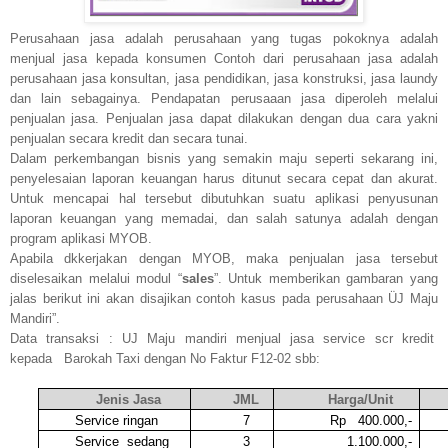
Perusahaan jasa adalah perusahaan yang tugas pokoknya adalah
menjual jasa kepada konsumen Contoh dari perusahaan jasa adalah
perusahaan jasa konsultan, jasa pendidikan, jasa konstruksi, jasa laundy
dan lain sebagainya. Pendapatan perusaaan jasa diperoleh melalui
penjualan jasa. Penjualan jasa dapat dilakukan dengan dua cara yakni
penjualan secara kredit dan secara tunai.
Dalam perkembangan bisnis yang semakin maju seperti sekarang ini,
penyelesaian laporan keuangan harus ditunut secara cepat dan akurat.
Untuk mencapai hal tersebut dibutuhkan suatu aplikasi penyusunan
laporan keuangan yang memadai, dan salah satunya adalah dengan
program aplikasi MYOB.
Apabila dkkerjakan dengan MYOB, maka penjualan jasa tersebut
diselesaikan melalui modul “
sales
”. Untuk memberikan gambaran yang
jalas berikut ini akan disajikan contoh kasus pada perusahaan ÜJ Maju
Mandiri”.
Data transaksi : UJ Maju mandiri menjual jasa service scr kredit
kepada
Barokah Taxi dengan No Faktur F12-02 sbb:
Jenis Jasa
JML
Harga/Unit
Service ringan
7
Rp
400.000,-
Service
sedang
3
1.100.000,-