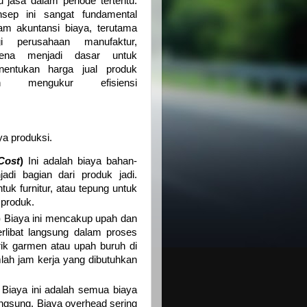
u jasa dalam periode tertentu.
sep ini sangat fundamental
am akuntansi biaya, terutama
gi perusahaan manufaktur,
rena menjadi dasar untuk
nentukan harga jual produk
n mengukur efisiensi
ya produksi.
Cost
)
Ini adalah biaya bahan-
adi bagian dari produk jadi.
uk furnitur, atau tepung untuk
t produk.
)
Biaya ini mencakup upah dan
rlibat langsung dalam proses
brik garmen atau upah buruh di
mlah jam kerja yang dibutuhkan
Biaya ini adalah semua biaya
angsung. Biaya overhead sering