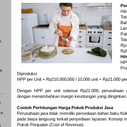
Pe
Hit
To
Bah
La
Pab
To
i,
Rp1
Rp5
Hit
HP
Pr
ya
Diproduksi
HPP per Unit = Rp210.000.000 / 10.000 unit = Rp21.000 per
Dengan HPP per unit sebesar Rp21.000, perusahaan d
..
dengan menambahkan margin keuntungan yang diinginkan.
i
Contoh Perhitungan Harga Pokok Produksi Jasa
ra
Perusahaan jasa tidak memiliki persediaan bahan baku fisi
pada biaya langsung terkait penyediaan layanan. Konsep in
Pokok Penjualan (Cost of Revenue).
I