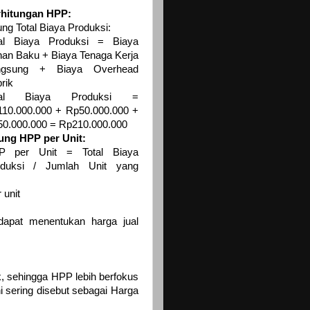
rhitungan HPP:
ung Total Biaya Produksi:
tal Biaya Produksi = Biaya
an Baku + Biaya Tenaga Kerja
ngsung + Biaya Overhead
rik
tal Biaya Produksi =
10.000.000 + Rp50.000.000 +
0.000.000 = Rp210.000.000
ung HPP per Unit:
P per Unit = Total Biaya
oduksi / Jumlah Unit yang
 unit
apat menentukan harga jual
k, sehingga HPP lebih berfokus
i sering disebut sebagai Harga