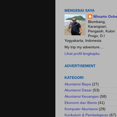
Fokus pada HASIL.......
MENGENAI SAYA
Winarto Och
Blumbang,
Karangsari,
Pengasih, Kulon
Progo, D.I
Yogyakarta, Indonesia
My trip my adventure....
Lihat profil lengkapku
ADVERTISEMENT
KATEGORI
Akuntansi Biaya
(27)
Akuntansi Dasar
(53)
Akuntansi Keuangan
(58)
Ekonomi dan Bisnis
(41)
Komputer Akuntansi
(29)
Kurikulum & Pembelajaran
(67)