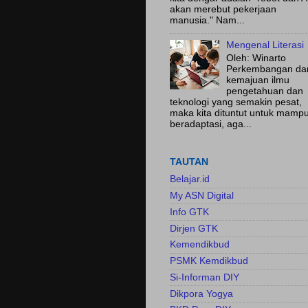
akan merebut pekerjaan
manusia." Nam...
Mengenal Literasi
Oleh: Winarto
Perkembangan da
kemajuan ilmu
pengetahuan dan
teknologi yang semakin pesat,
maka kita dituntut untuk mamp
beradaptasi, aga...
TAUTAN
Belajar.id
My ASN Digital
Info GTK
Dirjen GTK
Kemendikbud
PSMK Kemdikbud
Si-Informan DIY
Dikpora Yogya