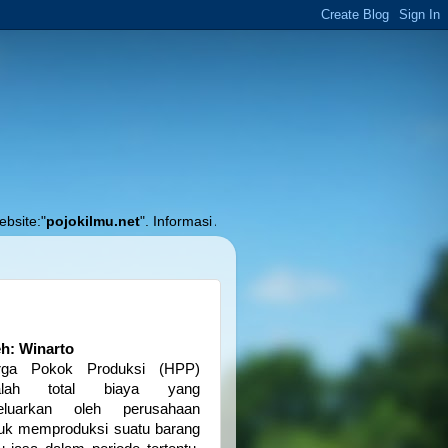
mu.net
". Informasi Akurat Seputar Pendidikan, Pembelajaran dan Akuntan
h: Winarto
rga Pokok Produksi (HPP)
alah total biaya yang
keluarkan oleh perusahaan
uk memproduksi suatu barang