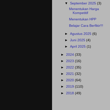
▼
September 2025
(3)
Menentukan Harga
Kompetitif
Menentukan HPP
Belajar Cara Berfikir!!!
►
Agustus 2025
(6)
►
Juni 2025
(4)
►
April 2025
(1)
►
2024
(33)
►
2023
(16)
►
2022
(35)
►
2021
(32)
►
2020
(64)
►
2019
(110)
►
2018
(49)