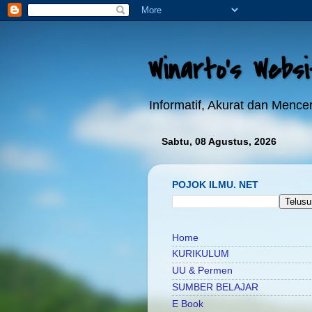
Winarto's Webs
Informatif, Akurat dan Menc
Sabtu, 08 Agustus, 2026
POJOK ILMU. NET
Home
KURIKULUM
UU & Permen
SUMBER BELAJAR
E Book