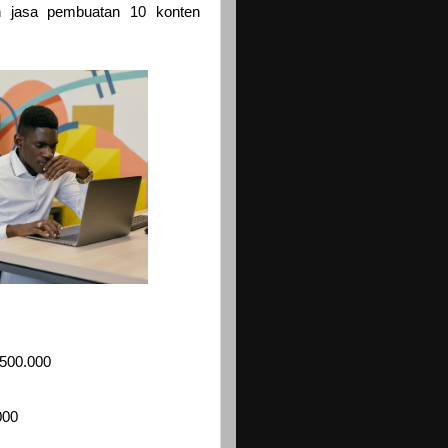
an jasa pembuatan 10 konten
p500.000
000