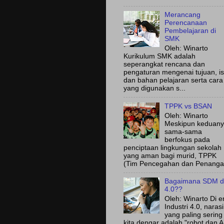
Merancang
Perencanaan
Pembelajaran di
SMK
Oleh: Winarto
Kurikulum SMK adalah
seperangkat rencana dan
pengaturan mengenai tujuan, is
dan bahan pelajaran serta cara
yang digunakan s...
TPPK vs BSAN
Oleh: Winarto
Meskipun keduan
sama-sama
berfokus pada
penciptaan lingkungan sekolah
yang aman bagi murid, TPPK
(Tim Pencegahan dan Penanga.
Bagaimana SDM d
4.0??
Oleh: Winarto Di e
Industri 4.0, narasi
yang paling sering
kita dengar adalah "robot dan A