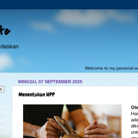
ite
erdaskan
Welcome to my personal website:"
pojokil
MINGGU, 07 SEPTEMBER 2025
Menentukan HPP
Ole
Ha
ad
di
unt