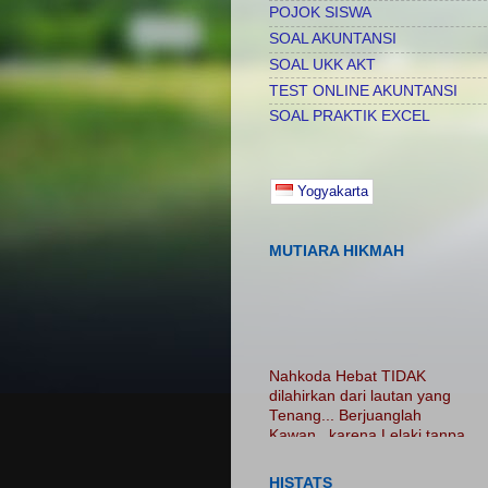
POJOK SISWA
SOAL AKUNTANSI
SOAL UKK AKT
TEST ONLINE AKUNTANSI
SOAL PRAKTIK EXCEL
Yogyakarta
MUTIARA HIKMAH
Nahkoda Hebat TIDAK
dilahirkan dari lautan yang
Tenang... Berjuanglah
Kawan.. karena Lelaki tanpa
luka adalah Lelaki Tanpa
Cerita...... Nikmatilah
PROSES.. Jangan Hanya
HISTATS