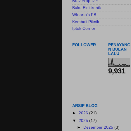
BKD Prop DIY
Buku Elektronik
WInarto's FB
Kembali Piknik
Iptek Corner
FOLLOWER
PENAYANG
N BULAN
LALU
9,931
ARSIP BLOG
►
2026
(21)
▼
2025
(17)
►
Desember 2025
(3)