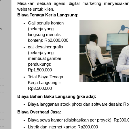
Misalkan sebuah agensi digital marketing menyediak
website untuk klien.
Biaya Tenaga Kerja Langsung:
Gaji penulis konten
(pekerja yang
n
langsung menulis
konten): Rp2.000.000
g
aji desainer grafis
u
(pekerja yang
membuat gambar
pendukung):
Rp1.500.000
Total Biaya Tenaga
Kerja Langsung =
Rp3.500.000
Biaya Bahan Baku Langsung (jika ada):
Biaya langganan stock photo dan software desain: R
Biaya Overhead Jasa:
Biaya sewa kantor (dialokasikan per proyek): Rp300.
Listrik dan internet kantor: Rp200.000