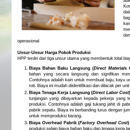
ata
Kon
dal
ba
ka
me
da
operasional
Unsur-Unsur Harga Pokok Produksi
HPP terdiri dari tiga unsur utama yang membentuk total bia
Biaya Bahan Baku Langsung (
Direct Materials 
bahan yang secara langsung dan signifikan menj
Contohnya adalah kain untuk membuat baju, kayu unt
roti. Biaya ini mudah diidentifikasi dan dilacak per uni
Biaya Tenaga Kerja Langsung (
Direct Labor Cost
tunjangan yang dibayarkan kepada pekerja yang te
produksi. Contohnya adalah gaji tukang jahit di pa
pabrik sepatu. Biaya ini berbanding lurus dengan ju
untuk memproduksi barang.
Biaya Overhead Pabrik (
Factory Overhead Cost
)
produksi selain biaya bahan baku dan tenaga kerja l