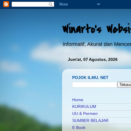
Winarto's Webs
Informatif, Akurat dan Menc
Jum'at, 07 Agustus, 2026
POJOK ILMU. NET
Home
KURIKULUM
UU & Permen
SUMBER BELAJAR
E Book