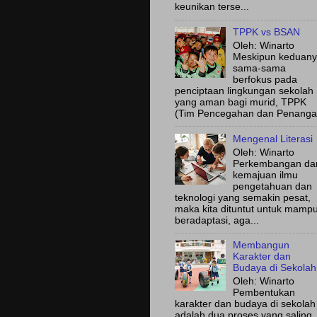
keunikan terse...
TPPK vs BSAN
Oleh: Winarto
Meskipun keduan
sama-sama
berfokus pada
penciptaan lingkungan sekolah
yang aman bagi murid, TPPK
(Tim Pencegahan dan Penanga.
Mengenal Literasi
Oleh: Winarto
Perkembangan da
kemajuan ilmu
pengetahuan dan
teknologi yang semakin pesat,
maka kita dituntut untuk mamp
beradaptasi, aga...
Membangun
Karakter dan
Budaya di Sekolah
Oleh: Winarto
Pembentukan
karakter dan budaya di sekolah
adalah dua proses yang saling