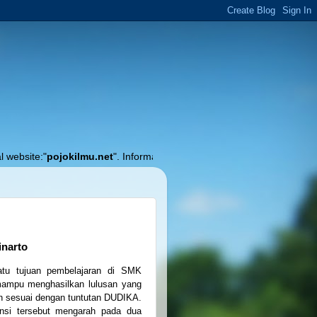
pojokilmu.net
". Informasi Akurat Seputar Pendidikan, Pembelajaran dan
inarto
atu tujuan pembelajaran di SMK
mampu menghasilkan lulusan yang
 sesuai dengan tuntutan DUDIKA.
nsi tersebut mengarah pada dua