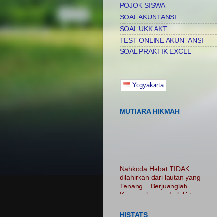
POJOK SISWA
SOAL AKUNTANSI
SOAL UKK AKT
TEST ONLINE AKUNTANSI
SOAL PRAKTIK EXCEL
Yogyakarta
MUTIARA HIKMAH
Nahkoda Hebat TIDAK
dilahirkan dari lautan yang
Tenang... Berjuanglah
Kawan.. karena Lelaki tanpa
luka adalah Lelaki Tanpa
Cerita...... Nikmatilah
HISTATS
PROSES.. Jangan Hanya