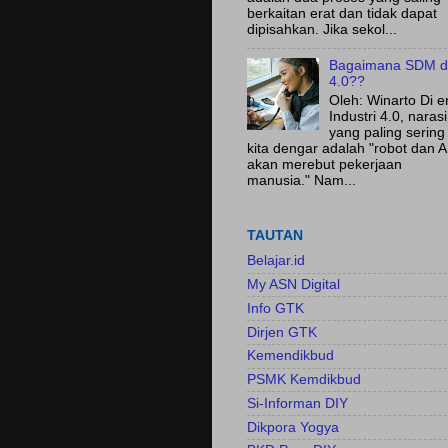
berkaitan erat dan tidak dapat
dipisahkan. Jika sekol...
Bagaimana SDM d
4.0??
Oleh: Winarto Di e
Industri 4.0, narasi
yang paling sering
kita dengar adalah "robot dan A
akan merebut pekerjaan
manusia." Nam...
TAUTAN
Belajar.id
My ASN Digital
Info GTK
Dirjen GTK
Kemendikbud
PSMK Kemdikbud
Si-Informan DIY
Dikpora Yogya