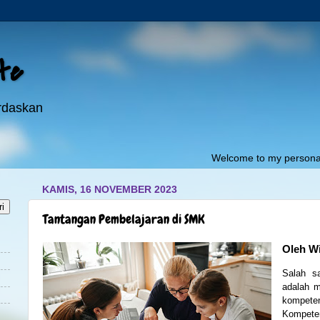
ite
erdaskan
Welcome to my personal website:"
KAMIS, 16 NOVEMBER 2023
Tantangan Pembelajaran di SMK
Oleh W
Salah s
adalah 
kompeten
Kompete