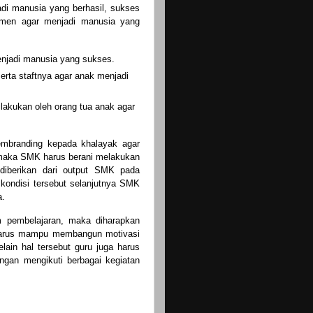
i manusia yang berhasil, sukses
itmen agar menjadi manusia yang
enjadi manusia yang sukses.
erta staftnya agar anak menjadi
ilakukan oleh orang tua anak agar
embranding kepada khalayak agar
 maka SMK harus berani melakukan
iberikan dari output SMK pada
kondisi tersebut selanjutnya SMK
a.
m pembelajaran, maka diharapkan
harus mampu membangun motivasi
elain hal tersebut guru juga harus
ngan mengikuti berbagai kegiatan