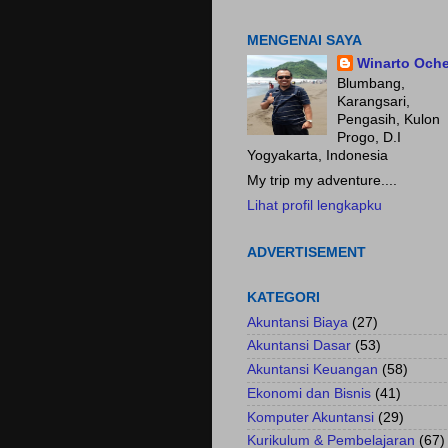
Fokus pada HASIL.......
MENGENAI SAYA
Winarto Och
Blumbang,
Karangsari,
Pengasih, Kulon
Progo, D.I
Yogyakarta, Indonesia
My trip my adventure....
Lihat profil lengkapku
ADVERTISEMENT
KATEGORI
Akuntansi Biaya
(27)
Akuntansi Dasar
(53)
Akuntansi Keuangan
(58)
Ekonomi dan Bisnis
(41)
Komputer Akuntansi
(29)
Kurikulum & Pembelajaran
(67)