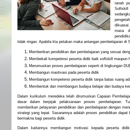
ranah po
Softskil
sedang
pengeta
dikuasai
masa d
pendidi
tidak ringan. Apabila kta petakan maka antangan pembelajaran di 
Memberikan pendidikan dan pembelajaran yang sesuai den
Membekali kompetensi peserta didik baik softskill maupun ha
Merumuskan proses pembelajaran seperti di lingkungan D
Membangun maotivasi pada peserta didik
Membangun kompetensi peserta didik tanpa batas ruang ad
Membentuk dan membangun budaya belajar dan budaya kerja
Dalam kurikulum meredeka telah dirumuskan Capaian Pembelaja
dasar dalam berpijak pelaksanaan proses pembelajaran. Tu
memberikan pelayanan pendidikan dan pembelajaran dengan me
strategi yang tepat. Sasarannya adalah proses pendidikan dapat be
bermakna bagi peserta didik.
Dalam kaitannya membangun motivasi kepada peserta didi