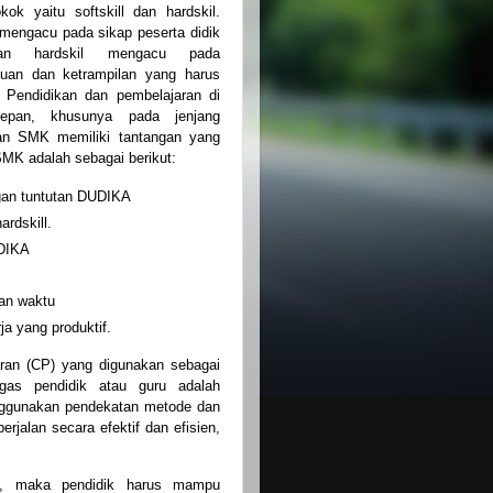
kok yaitu softskill dan hardskil.
l mengacu pada sikap peserta didik
kan hardskil mengacu pada
huan dan ketrampilan yang harus
. Pendidikan dan pembelajaran di
epan, khusunya pada jenjang
kan SMK memiliki tantangan yang
SMK adalah sebagai berikut:
gan tuntutan DUDIKA
rdskill.
UDIKA
an waktu
 yang produktif.
ran (CP) yang digunakan sebagai
gas pendidik atau guru adalah
nggunakan pendekatan metode dan
rjalan secara efektif dan efisien,
k, maka pendidik harus mampu