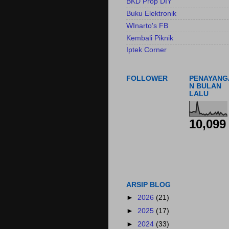
BKD Prop DIY
Buku Elektronik
WInarto's FB
Kembali Piknik
Iptek Corner
FOLLOWER
PENAYANG
N BULAN
LALU
10,099
ARSIP BLOG
►
2026
(21)
►
2025
(17)
►
2024
(33)