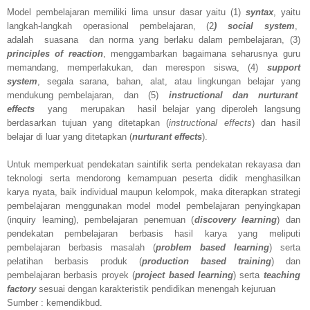
Model pembelajaran memiliki lima unsur dasar yaitu (1)
syntax
, yaitu
langkah-langkah
operasional
pembelajaran,
(2
)
social
system
,
adalah
suasana
dan norma yang berlaku dalam pembelajaran, (3)
principles of reaction
, menggambarkan bagaimana seharusnya guru
memandang, memperlakukan, dan merespon siswa, (4)
support
system
, segala sarana, bahan, alat, atau lingkungan belajar yang
mendukung pembelajaran,
dan
(5)
instructional
dan
nurturant
effects
yang
merupakan
hasil belajar yang diperoleh langsung
berdasarkan tujuan yang ditetapkan (
instructional effects
) dan hasil
belajar di luar yang ditetapkan (
nurturant effects
).
Untuk memperkuat pendekatan saintifik serta pendekatan rekayasa dan
teknologi serta mendorong kemampuan peserta didik menghasilkan
karya nyata, baik individual maupun kelompok, maka diterapkan strategi
pembelajaran menggunakan model model pembelajaran penyingkapan
(inquiry learning), pembelajaran penemuan (
discovery learning
) dan
pendekatan pembelajaran berbasis hasil karya yang meliputi
pembelajaran berbasis masalah (
problem based learning
) serta
pelatihan berbasis produk (
production based training
) dan
pembelajaran berbasis proyek (
project based learning
) serta
teaching
factory
sesuai dengan karakteristik pendidikan menengah kejuruan
Sumber : kemendikbud.