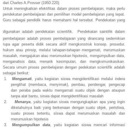
dari Charles A.Prosser (1950:220).
Untuk meningkatkan efektifitas dalam proses pembelajaran, maka perlu
pendekatan pembelajaran dan pemilihan model pembelajaran yang tepat.
Guru sebagai pendidik harus memahami hal tersebut. Pendekatan yang
digunakan adalah pendekatan scientifik.
Pendekatan saintifik dalam
pembelajaran adalah proses pembelajaran yang dirancang sedemikian
rupa agar peserta didik secara aktif mengkonstruk konsep, prosedur,
hukum atau prinsip, melalui tahapan-tahapan mengamati, merumuskan
masalah, mengajukan atau merumuskan hipotesis, mengumpulkan data,
menganalisis data, menarik kesimpulan, dan mengkomunikasikan
.
Secara umum proses pembelajaran dengan pedekatan scientifik adalah
sebagai berikut:
1.
Mengamati
, yaitu kegiatan siswa mengidentifikasi melalui indera
penglihat (membaca, menyimak), pembau, pendengar, pengecap
dan peraba pada waktu mengamati suatu objek dengan ataupun
tanpa alat bantu, siswa dapat
mengidentifikasi masalah
2.
Menanya
, yaitu kegiatan siswa mengungkapkan apa yang ingin
diketahuinya baik yang berkenaan dengan suatu objek, peristiwa,
suatu proses tertentu, siswa
dapat merumuskan masalah dan
merumuskan hipotesis
3.
Mengumpulkan data
, yaitu kegiatan siswa mencari informasi