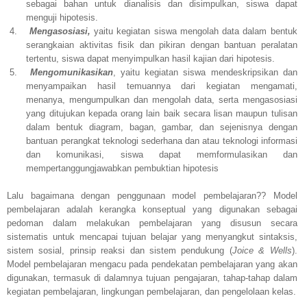
sebagai bahan untuk dianalisis dan disimpulkan,
siswa dapat
menguji hipotesis
.
4.
Mengasosiasi
,
yaitu kegiatan siswa mengolah data dalam bentuk
serangkaian aktivitas fisik dan pikiran dengan bantuan peralatan
tertentu,
siswa dapat menyimpulkan hasil kajian dari hipotesis
.
5.
Mengomunikasikan
,
yaitu kegiatan siswa mendeskripsikan dan
menyampaikan hasil temuannya dari kegiatan mengamati,
menanya, mengumpulkan dan mengolah data, serta mengasosiasi
yang ditujukan kepada orang lain baik secara lisan maupun tulisan
dalam bentuk diagram, bagan, gambar, dan sejenisnya dengan
bantuan perangkat teknologi sederhana dan atau teknologi informasi
dan komunikasi, siswa
dapat memformulasikan dan
mempertanggungjawabkan pembuktian hipotesis
Lalu bagaimana dengan penggunaan model pembelajaran?? Model
pembelajaran adalah kerangka konseptual yang digunakan sebagai
pedoman dalam melakukan pembelajaran yang disusun secara
sistematis untuk mencapai tujuan belajar yang menyangkut sintaksis,
sistem sosial, prinsip reaksi dan sistem pendukung (
Joice & Wells
).
Model pembelajaran mengacu pada pendekatan pembelajaran yang akan
digunakan, termasuk di dalamnya tujuan pengajaran, tahap-tahap dalam
kegiatan pembelajaran, lingkungan pembelajaran, dan pengelolaan kelas.