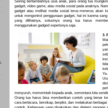
Seiring bertambahnya usia anak, para orang tua mungki
gadget, video game, atau media sosial pada anaknya. Na
gadget atau melihat media sosial terus-menerus akan ke
untuk mengontrol penggunaan gadget, hal ini karena san
yang dilihatnya, solusinya orang tua harus membe
menggunakan gadged seperlunya saja.
3. 
Mal
pek
ya
se
kec
i,
ti
kel
Ya.
Usa
)
di
per
menyuruh, memerintah kepada anak, sementara kita sendir
)
Orang tua harus bisa memberikan contoh yang benar ke
cara berbicara, bersikap, berpikir, dan melakukan berbaga
contoh. Kebiasaan yang disaksikan dan dialami seorang 