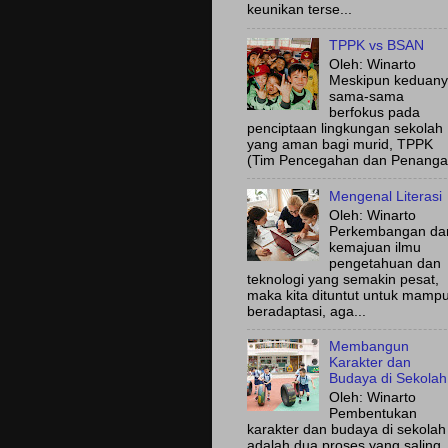
keunikan terse...
TPPK vs BSAN
Oleh: Winarto
Meskipun keduan
sama-sama
berfokus pada
penciptaan lingkungan sekolah
yang aman bagi murid, TPPK
(Tim Pencegahan dan Penanga.
Mengenal Literasi
Oleh: Winarto
Perkembangan da
kemajuan ilmu
pengetahuan dan
teknologi yang semakin pesat,
maka kita dituntut untuk mamp
beradaptasi, aga...
Membangun
Karakter dan
Budaya di Sekolah
Oleh: Winarto
Pembentukan
karakter dan budaya di sekolah
adalah dua proses yang saling