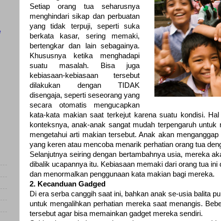
Setiap orang tua seharusnya
menghindari sikap dan perbuatan
yang tidak terpuji, seperti suka
e
berkata kasar, sering memaki,
bertengkar dan lain sebagainya.
Khususnya ketika menghadapi
suatu masalah. Bisa juga
kebiasaan-kebiasaan tersebut
dilakukan dengan TIDAK
disengaja, seperti seseorang yang
secara otomatis mengucapkan
kata-kata makian saat terkejut karena suatu kondisi. Ha
konteksnya, anak-anak sangat mudah terpengaruh untuk
mengetahui arti makian tersebut. Anak akan menganggap 
yang keren atau mencoba menarik perhatian orang tua d
Selanjutnya seiring dengan bertambahnya usia, mereka ak
dibalik ucapannya itu. Kebiasaan memaki dari orang tua i
dan menormalkan penggunaan kata makian bagi mereka.
2. Kecanduan Gadged
Di era serba canggih saat ini, bahkan anak se-usia balita pu
untuk mengalihkan perhatian mereka saat menangis. Bebe
tersebut agar bisa memainkan gadget mereka sendiri.