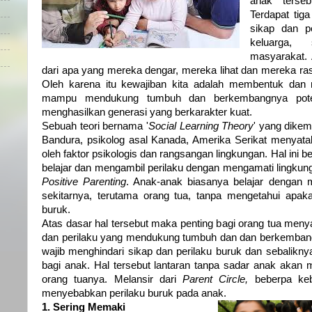
anak terse
Terdapat tig
sikap dan pe
keluarga,
masyarakat.
dari apa yang mereka dengar, mereka lihat dan mereka r
Oleh karena itu kewajiban kita adalah membentuk dan 
mampu mendukung tumbuh dan berkembangnya pot
menghasilkan generasi yang berkarakter kuat.
Sebuah teori bernama '
Social Learning Theory
' yang dikem
Bandura, psikolog asal Kanada, Amerika Serikat menyata
oleh faktor psikologis dan rangsangan lingkungan. Hal ini 
belajar dan mengambil perilaku dengan mengamati lingkunga
Positive Parenting
. Anak-anak biasanya belajar dengan m
sekitarnya, terutama orang tua, tanpa mengetahui apaka
buruk.
Atas dasar hal tersebut maka penting bagi orang tua meny
dan perilaku yang mendukung tumbuh dan dan berkembang
wajib menghindari sikap dan perilaku buruk dan sebalikny
bagi anak. Hal tersebut lantaran tanpa sadar anak akan
orang tuanya. Melansir dari
Parent Circle,
beberpa keb
menyebabkan perilaku buruk pada anak.
1. Sering Memaki