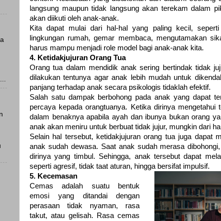
langsung maupun tidak langsung akan terekam dalam pi
akan diikuti oleh anak-anak.
Kita dapat mulai dari hal-hal yang paling kecil, seper
lingkungan rumah, gemar membaca, mengutamakan sikap p
ya
harus mampu menjadi role model bagi anak-anak kita.
4. Ketidakjujuran Orang Tua
Orang tua dalam mendidik anak sering bertindak tidak ju
dilakukan tentunya agar anak lebih mudah untuk dikenda
..
panjang terhadap anak secara psikologis tidaklah efektif.
Salah satu dampak berbohong pada anak yang dapat ter
percaya kepada orangtuanya. Ketika dirinya mengetahui te
n
dalam benaknya apabila ayah dan ibunya bukan orang yan
anak akan meniru untuk berbuat tidak jujur, mungkin dari hal
Selain hal tersebut, ketidakjujuran orang tua juga dapat
u
anak sudah dewasa. Saat anak sudah merasa dibohongi
dirinya yang timbul. Sehingga, anak tersebut dapat mel
seperti agresif, tidak taat aturan, hingga bersifat impulsif.
5. Kecemasan
Cemas adalah suatu bentuk
emosi yang ditandai dengan
perasaan tidak nyaman, rasa
takut, atau gelisah. Rasa cemas