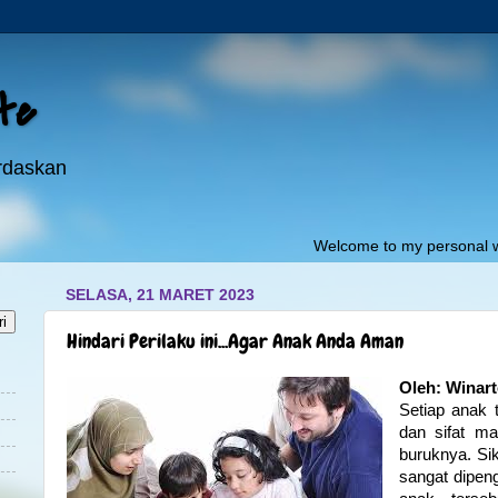
ite
erdaskan
Welcome to my personal website:"
pojo
SELASA, 21 MARET 2023
Hindari Perilaku ini...Agar Anak Anda Aman
Oleh: Winar
Setiap anak t
dan sifat ma
buruknya. Si
sangat dipen