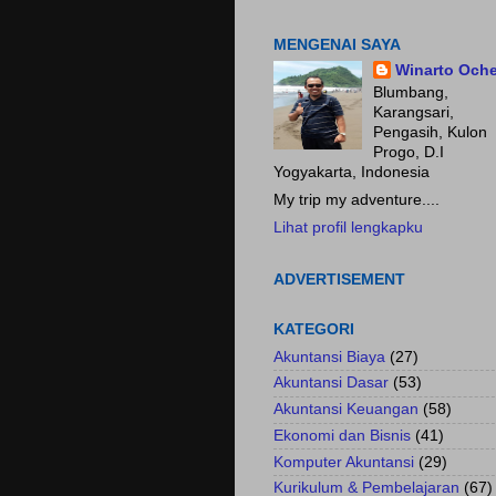
Fokus pada HASIL.......
MENGENAI SAYA
Winarto Och
Blumbang,
Karangsari,
Pengasih, Kulon
Progo, D.I
Yogyakarta, Indonesia
My trip my adventure....
Lihat profil lengkapku
ADVERTISEMENT
KATEGORI
Akuntansi Biaya
(27)
Akuntansi Dasar
(53)
Akuntansi Keuangan
(58)
Ekonomi dan Bisnis
(41)
Komputer Akuntansi
(29)
Kurikulum & Pembelajaran
(67)