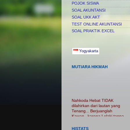
POJOK SISWA
SOAL AKUNTANSI
SOAL UKK AKT
TEST ONLINE AKUNTANSI
SOAL PRAKTIK EXCEL
Yogyakarta
MUTIARA HIKMAH
Nahkoda Hebat TIDAK
dilahirkan dari lautan yang
Tenang... Berjuanglah
Kawan.. karena Lelaki tanpa
luka adalah Lelaki Tanpa
Cerita...... Nikmatilah
PROSES.. Jangan Hanya
HISTATS