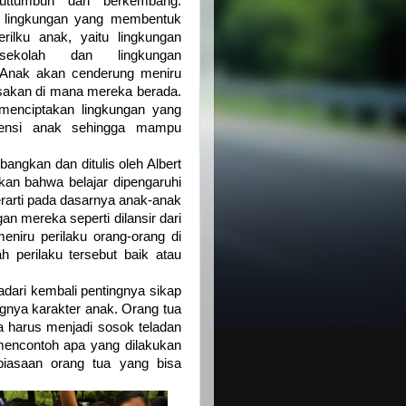
buttumbuh dan berkembang.
a lingkungan yang membentuk
rilku anak, yaitu lingkungan
 sekolah dan lingkungan
 Anak akan cenderung meniru
asakan di mana mereka berada.
menciptakan lingkungan yang
ensi anak sehingga mampu
bangkan dan ditulis oleh Albert
kan bahwa belajar dipengaruhi
berarti pada dasarnya anak-anak
n mereka seperti dilansir dari
eniru perilaku orang-orang di
h perilaku tersebut baik atau
adari kembali pentingnya sikap
nya karakter anak. Orang tua
a harus menjadi sosok teladan
 mencontoh apa yang dilakukan
iasaan orang tua yang bisa