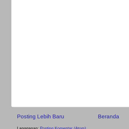
Posting Lebih Baru
Beranda
Langganan:
Posting Komentar (Atom)