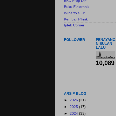
BKD Prop DIY
Buku Elektronik
WInarto's FB
Kembali Piknik
Iptek Corner
FOLLOWER
PENAYANG
N BULAN
LALU
10,089
ARSIP BLOG
►
2026
(21)
►
2025
(17)
►
2024
(33)