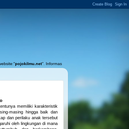
kilmu.net
". Informasi Akurat Seputar Pendidikan, Pembelajaran dan Akun
to
entunya memiliki karakteristik
sing-masing hingga baik dan
kap dan perilaku anak tersebut
garuhi oleh lingkungan di mana