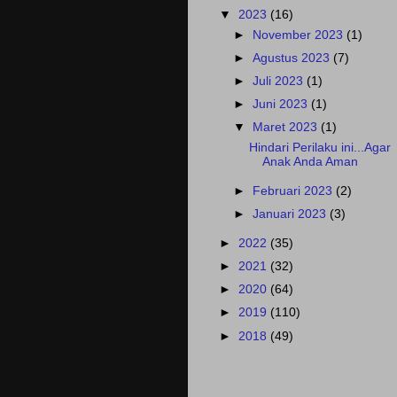
▼
2023
(16)
►
November 2023
(1)
►
Agustus 2023
(7)
►
Juli 2023
(1)
►
Juni 2023
(1)
▼
Maret 2023
(1)
Hindari Perilaku ini...Agar
Anak Anda Aman
►
Februari 2023
(2)
►
Januari 2023
(3)
►
2022
(35)
►
2021
(32)
►
2020
(64)
►
2019
(110)
►
2018
(49)