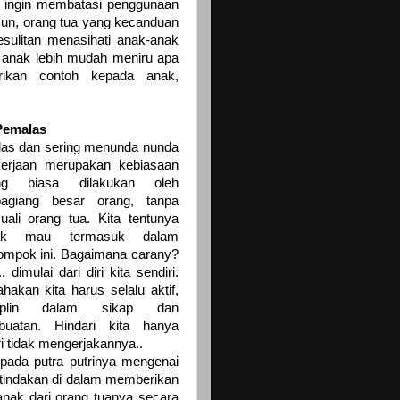
n ingin membatasi penggunaan
mun, orang tua yang kecanduan
sulitan menasihati anak-anak
g anak lebih mudah meniru apa
rikan contoh kepada anak,
Pemalas
as dan sering menunda nunda
erjaan merupakan kebiasaan
ng biasa dilakukan oleh
bagiang besar orang, tanpa
uali orang tua. Kita tentunya
dak mau termasuk dalam
ompok ini. Bagaimana carany?
.. dimulai dari diri kita sendiri.
hakan kita harus selalu aktif,
siplin dalam sikap dan
buatan. Hindari kita hanya
i tidak mengerjakannya..
pada putra putrinya mengenai
i tindakan di dalam memberikan
anak dari orang tuanya secara