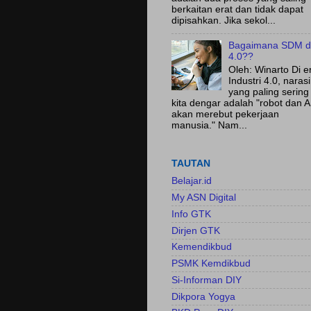
berkaitan erat dan tidak dapat
dipisahkan. Jika sekol...
Bagaimana SDM d
4.0??
Oleh: Winarto Di e
Industri 4.0, narasi
yang paling sering
kita dengar adalah "robot dan A
akan merebut pekerjaan
manusia." Nam...
TAUTAN
Belajar.id
My ASN Digital
Info GTK
Dirjen GTK
Kemendikbud
PSMK Kemdikbud
Si-Informan DIY
Dikpora Yogya