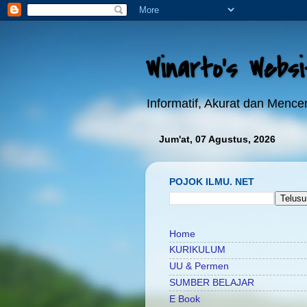
Winarto's Webs
Informatif, Akurat dan Menc
Jum'at, 07 Agustus, 2026
POJOK ILMU. NET
Home
KURIKULUM
UU & Permen
SUMBER BELAJAR
E Book