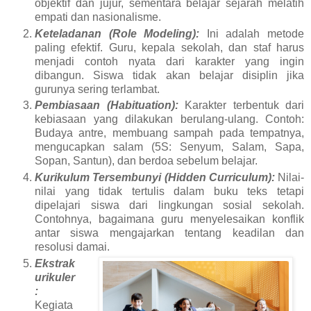
objektif dan jujur, sementara belajar sejarah melatih
empati dan nasionalisme.
Keteladanan (Role Modeling):
Ini adalah metode
paling efektif. Guru, kepala sekolah, dan staf harus
menjadi contoh nyata dari karakter yang ingin
dibangun. Siswa tidak akan belajar disiplin jika
gurunya sering terlambat.
Pembiasaan (Habituation):
Karakter terbentuk dari
kebiasaan yang dilakukan berulang-ulang. Contoh:
Budaya antre, membuang sampah pada tempatnya,
mengucapkan salam (5S: Senyum, Salam, Sapa,
Sopan, Santun), dan berdoa sebelum belajar.
Kurikulum Tersembunyi (Hidden Curriculum):
Nilai-
nilai yang tidak tertulis dalam buku teks tetapi
dipelajari siswa dari lingkungan sosial sekolah.
Contohnya, bagaimana guru menyelesaikan konflik
antar siswa mengajarkan tentang keadilan dan
resolusi damai.
Ekstrak
urikuler
:
Kegiata