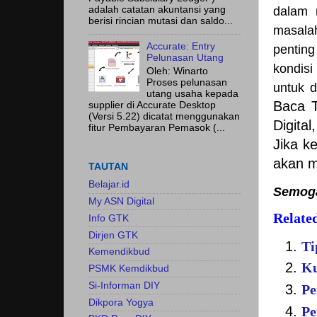
adalah catatan akuntansi yang
dalam 
berisi rincian mutasi dan saldo...
masala
Accurate: Entry
pentin
Pelunasan Utang
kondisi
Oleh: Winarto
Proses pelunasan
untuk d
utang usaha kepada
Baca T
supplier di Accurate Desktop
(Versi 5.22) dicatat menggunakan
Digital
fitur Pembayaran Pemasok (...
Jika k
akan ma
TAUTAN
Belajar.id
Semoga
My ASN Digital
Related
Info GTK
Dirjen GTK
Ti
Kemendikbud
Ku
PSMK Kemdikbud
Si-Informan DIY
Pe
Dikpora Yogya
Pe