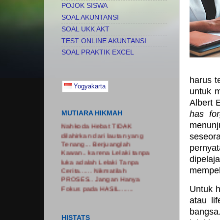
POJOK SISWA
SOAL AKUNTANSI
SOAL UKK AKT
TEST ONLINE AKUNTANSI
SOAL PRAKTIK EXCEL
harus t
Yogyakarta
untuk m
Albert 
has fo
MUTIARA HIKMAH
Nahkoda Hebat TIDAK
menunj
dilahirkan dari lautan yang
seseora
Tenang... Berjuanglah
pernyat
Kawan.. karena Lelaki tanpa
luka adalah Lelaki Tanpa
dipelaj
Cerita...... Nikmatilah
mempela
PROSES.. Jangan Hanya
Fokus pada HASIL.......
Untuk h
atau li
bangsa
HISTATS