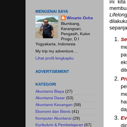
ini ki
membuat
MENGENAI SAYA
Lifelon
Winarto Oche
dilaku
Blumbang,
sepanjan
Karangsari,
Pengasih, Kulon
Se
Progo, D.I
Yogyakarta, Indonesia
me
My trip my adventure....
pa
Lihat profil lengkapku
ek
di
ADVERTISEMENT
Pr
KATEGORI
pe
Akuntansi Biaya
(27)
me
Akuntansi Dasar
(53)
ha
Akuntansi Keuangan
(58)
da
Ekonomi dan Bisnis
(41)
Ev
Komputer Akuntansi
(29)
Kurikulum & Pembelajaran
(67)
di