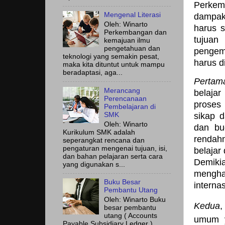
Perkem
Mengenal Literasi
dampak
Oleh: Winarto
harus s
Perkembangan dan
tujuan
kemajuan ilmu
pengetahuan dan
pengem
teknologi yang semakin pesat,
harus d
maka kita dituntut untuk mampu
beradaptasi, aga...
Pertam
Merancang
belaja
Perencanaan
proses
Pembelajaran di
SMK
sikap d
Oleh: Winarto
dan bu
Kurikulum SMK adalah
rendahn
seperangkat rencana dan
pengaturan mengenai tujuan, isi,
belajar
dan bahan pelajaran serta cara
Demik
yang digunakan s...
mengha
Buku Besar
internas
Pembantu Utang
Oleh: Winarto Buku
Kedua
besar pembantu
utang ( Accounts
umum 
Payable Subsidiary Ledger )