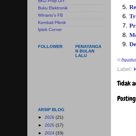
BKD Prop DIY
Re
Buku Elektronik
WInarto's FB
Tr
Kembali Piknik
Pr
Iptek Corner
Me
De
FOLLOWER
PENAYANGA
N BULAN
LALU
di
Agustu
Label:
Tidak 
Postin
ARSIP BLOG
►
2026
(21)
►
2025
(17)
►
2024
(33)