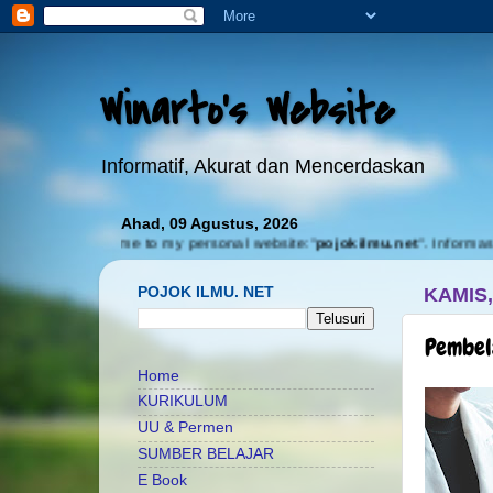
Winarto's Website
Informatif, Akurat dan Mencerdaskan
Ahad, 09 Agustus, 2026
Welcome to my personal website:"
pojokilmu.net
". Informasi Akurat
POJOK ILMU. NET
KAMIS,
Pembel
Home
KURIKULUM
UU & Permen
SUMBER BELAJAR
E Book