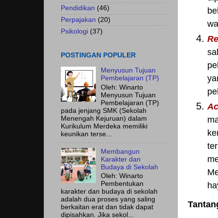
Pendidikan
(46)
be
Perpajakan
(20)
wa
Psikologi
(37)
Re
sa
POSTINGAN POPULER
pe
Menyusun Tujuan
ya
Pembelajaran (TP)
Oleh: Winarto
pe
Menyusun Tujuan
Pembelajaran (TP)
Ac
pada jenjang SMK (Sekolah
ma
Menengah Kejuruan) dalam
Kurikulum Merdeka memiliki
ke
keunikan terse...
te
Membangun
me
Karakter dan
Budaya di Sekolah
Me
Oleh: Winarto
Pembentukan
ha
karakter dan budaya di sekolah
adalah dua proses yang saling
Tantan
berkaitan erat dan tidak dapat
dipisahkan. Jika sekol...