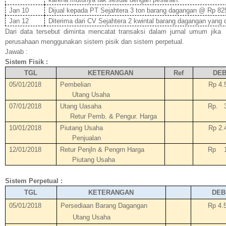
Jan 10
Dijual kepada PT Sejahtera 3 ton barang dagangan @ Rp 825
Jan 12
Diterima dari CV Sejahtera 2 kwintal barang dagangan yang d
Dari data tersebut diminta mencatat transaksi dalam jurnal umum jika
perusahaan menggunakan sistem pisik dan sistem perpetual.
Jawab :
Sistem Fisik :
TGL
KETERANGAN
Ref
DE
05/01/2018
Pembelian
Rp 4.
Utang Usaha
07/01/2018
Utang Uasaha
Rp.
Retur Pemb. & Pengur. Harga
10/01/2018
Piutang Usaha
Rp 2.
Penjualan
12/01/2018
Retur Penjln & Pengrn Harga
Rp
Piutang Usaha
Sistem Perpetual :
TGL
KETERANGAN
DEB
05/01/2018
Persediaan Barang Dagangan
Rp 4.
Utang Usaha