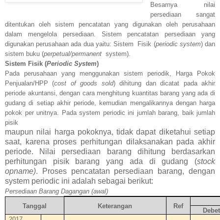
Besarnya nilai
persediaan sangat
ditentukan oleh sistem pencatatan yang digunakan oleh perusahaan
dalam mengelola persediaan. Sistem pencatatan persediaan yang
digunakan perusahaan ada dua yaitu:
Sistem
Fisik (
periodic system
) dan
sistem buku (
perpetual/permanent
system).
Sistem Fisik (
Periodic System
)
Pada perusahaan yang menggunakan sistem periodik, Harga Pokok
Penjualan/HPP (
cost of goods sold
) dihitung dan dicatat pada akhir
periode akuntansi, dengan cara menghitung kuantitas barang yang ada di
gudang di setiap akhir periode, kemudian mengalikannya dengan harga
pokok per unitnya. Pada system periodic ini jumlah barang, baik jumlah
pisik
maupun nilai harga pokoknya, tidak dapat diketahui setiap
saat, karena proses perhitungan dilaksanakan pada akhir
periode. Nilai persediaan barang dihitung berdasarkan
perhitungan pisik barang yang ada di gudang (
stock
opname)
. Proses pencatatan persediaan barang, dengan
system periodic ini adalah sebagai berikut:
Persediaan Barang Dagangan (awal)
Tanggal
Keterangan
Ref
Debet
2017