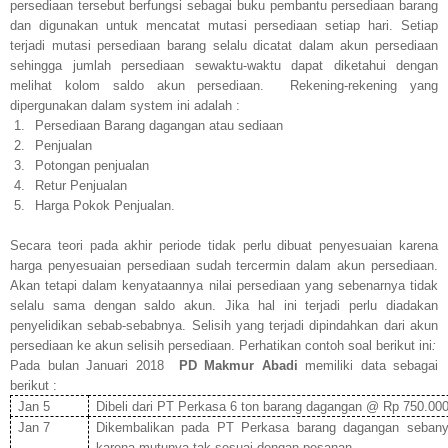
persediaan tersebut berfungsi sebagai buku pembantu persediaan barang
dan digunakan untuk mencatat mutasi persediaan setiap hari. Setiap
terjadi mutasi persediaan barang selalu dicatat dalam akun persediaan
sehingga jumlah persediaan sewaktu-waktu dapat diketahui dengan
melihat kolom saldo akun persediaan.
Rekening-rekening yang
dipergunakan dalam system ini adalah :
1.
Persediaan Barang dagangan atau sediaan
2.
Penjualan
3.
Potongan penjualan
4.
Retur Penjualan
5.
Harga Pokok Penjualan.
Secara teori pada akhir periode tidak perlu dibuat penyesuaian karena
harga penyesuaian persediaan sudah tercermin dalam akun persediaan.
Akan tetapi dalam kenyataannya nilai persediaan yang sebenarnya tidak
selalu sama dengan saldo akun. Jika hal ini terjadi perlu diadakan
penyelidikan sebab-sebabnya. Selisih yang terjadi dipindahkan dari akun
persediaan ke akun selisih persediaan. Perhatikan contoh soal berikut ini
:
Pada bulan Januari 2018
PD Makmur Abadi
memiliki data sebagai
berikut :
Jan 5
Dibeli dari PT Perkasa 6 ton barang dagangan @ Rp 750.000,
Jan 7
Dikembalikan pada PT Perkasa barang dagangan sebanya
karena mutunya tak sesuai dengan pesanan.