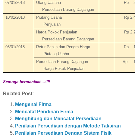
07/01/2018
Utang Uasaha
Rp.
Persediaan Barang Dagangan
10/01/2018
Piutang Usaha
Rp 2.
Penjualan
Harga Pokok Penjualan
Rp 2.
Persediaan Barang Dagangan
05/01/2018
Retur Penjln dan Pengrn Harga
Rp
Piutang Usaha
Persediaan Barang Dagangan
Rp
Harga Pokok Penjualan
Semoga bermanfaat....!!!!
Related Post:
Mengenal Firma
Mencatat Pendirian Firma
Menghitung dan Mencatat Persediaan
Penilaian Persediaan dengan Metode Taksiran
Penilaian Persediaan Dengan Sistem Fisik