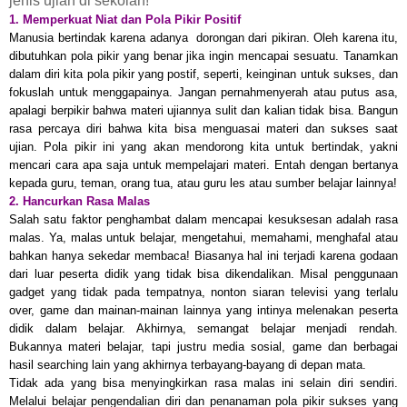
jenis ujian di sekolah!
1. Memperkuat Niat dan Pola Pikir Positif
Manusia bertindak karena adanya
dorongan dari pikiran. Oleh karena itu,
dibutuhkan pola pikir yang benar jika ingin mencapai sesuatu. Tanamkan
dalam diri kita pola pikir yang postif, seperti, keinginan untuk sukses, dan
fokuslah untuk menggapainya. Jangan pernahmenyerah atau putus asa,
apalagi berpikir bahwa materi ujiannya sulit dan kalian tidak bisa. Bangun
rasa percaya diri bahwa kita bisa menguasai materi dan sukses saat
ujian. Pola pikir ini yang akan mendorong kita untuk bertindak, yakni
mencari cara apa saja untuk mempelajari materi. Entah dengan bertanya
kepada guru, teman, orang tua, atau guru les atau sumber belajar lainnya!
2. Hancurkan Rasa Malas
Salah satu faktor penghambat dalam mencapai kesuksesan adalah rasa
malas. Ya, malas untuk belajar, mengetahui, memahami, menghafal atau
bahkan hanya sekedar membaca! Biasanya hal ini terjadi karena godaan
dari luar peserta didik yang tidak bisa dikendalikan. Misal penggunaan
gadget yang tidak pada tempatnya, nonton siaran televisi yang terlalu
over, game dan mainan-mainan lainnya yang intinya melenakan peserta
didik dalam belajar. Akhirnya, semangat belajar menjadi rendah.
Bukannya materi belajar, tapi justru media sosial, game dan berbagai
hasil searching lain yang akhirnya terbayang-bayang di depan mata.
Tidak ada yang bisa menyingkirkan rasa malas ini selain diri sendiri.
Melalui belajar pengendalian diri dan penanaman pola pikir sukses yang