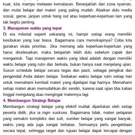
kuat, kita mampu melawan kemalasan. Beranjaklah dari zona nyaman,
dan mulai belajar dari materi yang paling mudah. Abaikan dulu media
sosial, game, janjian untuk hang out atau keperluan-keperluan lain yang
tak begitu penting.
3. Manajemen waktu yang tepat
Di era milenial seperti sekarang ini, hampir setiap orang memiliki
kesibukan yang luar biasa. Bagaimana cara mensikapinya? Coba kita
gunakan skala prioritas. Jika memang ada keperluan-keperluan yang
harus diselesaikan, maka belajarlah lebih dulu sebelum capek dan
mengantuk. Tapi manajemen waktu yang ideal adalah dengan memiliki
waktu belajar yang rutin dan berkala, bukan hanya saat menjelang ujian.
Susun schedule belajar secara tegas dan pasti, sebagai pengikat dan
pengendali Anda dalam belajar. Sediakan waktu belajar rutin setiap hari
untuk memahami kembali materi yang dipelajari tiap harinya. Memahami
setiap materi akan memudahkan diri sendiri, karena saat ujian tiba kalian
tinggal mengulang atau mengingat materinya lagi.
4. Membangun Strategi Belajar
Membangun strategi belajar yang efektif mutlak diperlukan oleh setiap
peserta didik, jika ia ingin suskses. Bagaimana tidak, materi pelajaran
yang semakin kompleks dan sult, sumber belajar yang sangat banyak,
waktu yang ada juga sangat terbatas. Semuanya perlu pengelolaan
secara tepat, sehingga target dan tujuan belajar dapat tercapai dengan