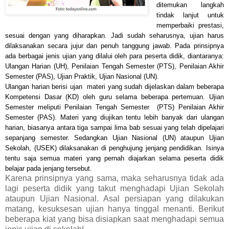
ditemukan langkah
tindak lanjut untuk
memperbaiki prestasi,
sesuai dengan yang diharapkan. Jadi sudah seharusnya, ujian harus
dilaksanakan secara jujur dan penuh tanggung jawab. Pada prinsipnya
ada berbagai jenis ujian yang dilalui oleh para peserta didik, diantaranya:
Ulangan Harian (UH), Penilaian Tengah Semester (PTS), Penilaian Akhir
Semester (PAS), Ujian Praktik, Ujian Nasional (UN).
Ulangan harian berisi ujan
materi yang sudah dijelaskan dalam beberapa
Kompetensi Dasar (KD) oleh guru selama beberapa pertemuan. Ujian
Semester meliputi Penilaian Tengah Semester
(PTS) Penilaian Akhir
Semester (PAS). Materi yang diujikan tentu lebih banyak dari ulangan
harian, biasanya antara tiga sampai lima bab sesuai yang telah dipelajari
sepanjang semester. Sedangkan Ujian Nasional (UN) ataupun Ujian
Sekolah, (USEK) dilaksanakan di penghujung jenjang pendidikan. Isinya
tentu saja semua materi yang pernah diajarkan selama peserta didik
belajar pada jenjang tersebut.
Karena prinsipnya yang sama, maka seharusnya tidak ada
lagi peserta didik yang takut menghadapi Ujian Sekolah
ataupun Ujian Nasional. Asal persiapan yang dilakukan
matang, kesuksesan ujian hanya tinggal menanti. Berikut
beberapa kiat yang bisa disiapkan saat menghadapi semua