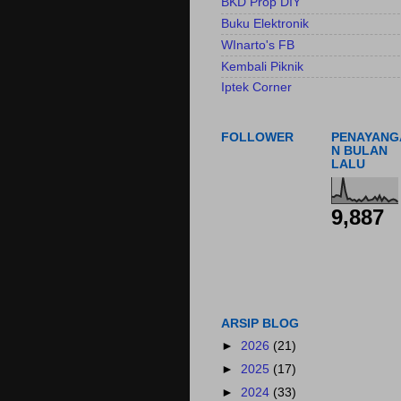
BKD Prop DIY
Buku Elektronik
WInarto's FB
Kembali Piknik
Iptek Corner
FOLLOWER
PENAYANG
N BULAN
LALU
9,887
ARSIP BLOG
►
2026
(21)
►
2025
(17)
►
2024
(33)