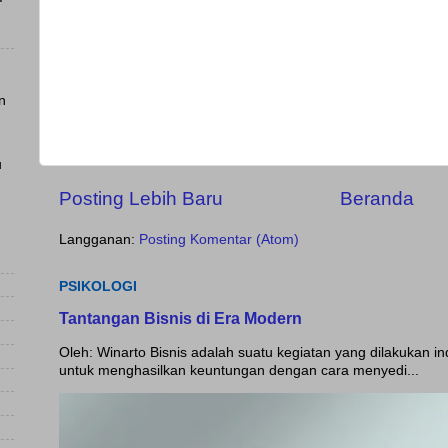
n
u
Posting Lebih Baru
Beranda
Langganan:
Posting Komentar (Atom)
PSIKOLOGI
Tantangan Bisnis di Era Modern
Oleh: Winarto Bisnis adalah suatu kegiatan yang dilakukan i
untuk menghasilkan keuntungan dengan cara menyedi...