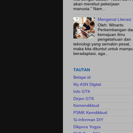
akan merebut pekerjaan
manusia." Nam...
Mengenal Literasi
Oleh: Winarto
Perkembangan da
kemajuan ilmu
pengetahuan dan
teknologi yang semakin pesat,
maka kita dituntut untuk mamp
beradaptasi, aga...
TAUTAN
Belajar.id
My ASN Digital
Info GTK
Dirjen GTK
Kemendikbud
PSMK Kemdikbud
Si-Informan DIY
Dikpora Yogya