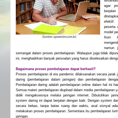
tersendi
agar pr
berjalan
ditetapk
efektif
peserta 
model pe
from 
mengend
namun j
semangat dalam proses pembelajaran. Walaupun juga tidak dipung
ini, menghadirkan banyak persoalan yang harus diselesaikan denga
Bagaimana proses pembelajaran dapat berhasil?
Proses pembelajaran di era pandemic dilaksanakan secara jara
daring (pembelajaran dalam jaringan) dan pembelajaran dengan
Pembelajaran daring adalah pembelajaran online dalam hal ini ha
Semua materi pembelajaran diupload dalam media pembelajaran ya
didik mengaksesnya melalui jaringan internet. Dibutuhkan jari
system daring ini dapat berjalan dengan baik. Dengan system dar
secara bebas, tanpa batas ruang dan waktu, asal sisnyal ada
melakukan proses pembelajaran. Sementara itu pembelajaran luri
jaringan.