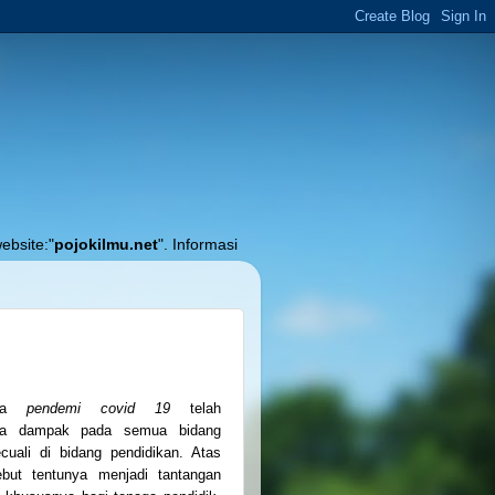
kilmu.net
". Informasi Akurat Seputar Pendidikan, Pembelajaran dan Akun
inya
pendemi covid 19
telah
a dampak pada semua bidang
cuali di bidang pendidikan. Atas
ebut tentunya menjadi tantangan