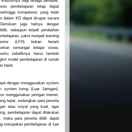
ri khususnya bagi tenaga pendidik,
oses pembelajaran tetap dapat
 sehingga kompetensi yang telah
an dalam KD dapat dicapai secara
. Demikian juga halnya dengan
didik, walaupun terjadi perubahan
mbelajaran, yakni menjadi
learning
home
(LFH) bukan berarti
orkan semangat belajar siswa,
ustru sebaliknya harus tambah
kiri model pembelajaran di rumah
n tepat.
k jauh dengan menggunakan system
 system luring (Luar Jaringan).
rus menggunakan jaringan intenet.
ng tepat, sedangkan para peserta
ngan atau sinyal yang kuat, agar
ing, pembelajaran dapat dilakukan
, maka para peserta didik dapat
ng merupakan pembelajaran di luar