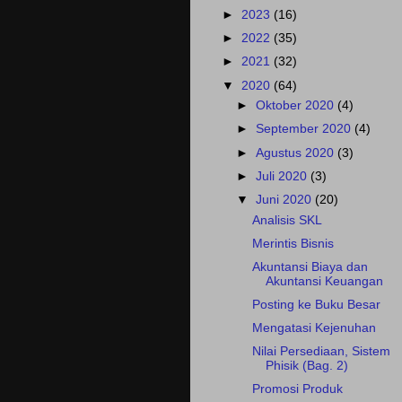
►
2023
(16)
►
2022
(35)
►
2021
(32)
▼
2020
(64)
►
Oktober 2020
(4)
►
September 2020
(4)
►
Agustus 2020
(3)
►
Juli 2020
(3)
▼
Juni 2020
(20)
Analisis SKL
Merintis Bisnis
Akuntansi Biaya dan
Akuntansi Keuangan
Posting ke Buku Besar
Mengatasi Kejenuhan
Nilai Persediaan, Sistem
Phisik (Bag. 2)
Promosi Produk