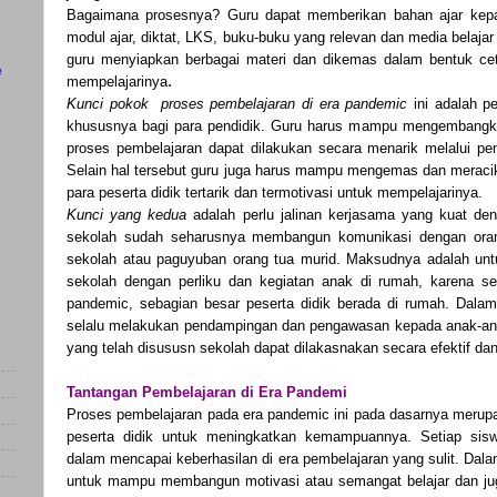
Bagaimana prosesnya? Guru dapat memberikan bahan ajar kepad
modul ajar, diktat, LKS, buku-buku yang relevan dan media belajar
guru menyiapkan berbagai materi dan dikemas dalam bentuk ceta
e
.
mempelajarinya
Kunci pokok proses pembelajaran di era pandemic
ini adalah p
khususnya bagi para pendidik. Guru harus mampu mengembangk
proses pembelajaran dapat dilakukan secara menarik melalui pen
Selain hal tersebut guru juga harus mampu mengemas dan meracik
para peserta didik tertarik dan termotivasi untuk mempelajarinya.
Kunci yang kedua
adalah perlu jalinan kerjasama yang kuat d
sekolah sudah seharusnya membangun komunikasi dengan orang
sekolah atau paguyuban orang tua murid. Maksudnya adalah unt
sekolah dengan perliku dan kegiatan anak di rumah, karena se
pandemic, sebagian besar peserta didik berada di rumah. Dalam 
selalu melakukan pendampingan dan pengawasan kepada anak-ana
yang telah disususn sekolah dapat dilakasnakan secara efektif dan 
Tantangan Pembelajaran di Era Pandemi
Proses pembelajaran pada era pandemic ini pada dasarnya merupak
peserta didik untuk meningkatkan kemampuannya. Setiap sisw
dalam mencapai keberhasilan di era pembelajaran yang sulit. Dalam 
untuk mampu membangun motivasi atau semangat belajar dan jug