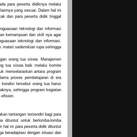
a para peserta didiknya melalui
 lainnya yang sesuai. Dalam hal ini
k dan para peserta didik tinggal
enguasaan teknologi dan informasi
an kemampuan dan skill nya agar
guasaan teknologi dan informasi.
 materi sedemikian rupa sehingga
engan orang tua siswa. Manajemen
 tua siswa baik melalui komite
uk menselaraskan antara program
lama proses pembelajaran di era
kondisi tersebut orang tua harus
knya, sehingga program kegiatan
efisien.
an tantangan tersendiri bagi para
a dituntut untuk berlomba-lomba
hal ini para peserta didik dituntut
a beradaptasi dengan situasi dan