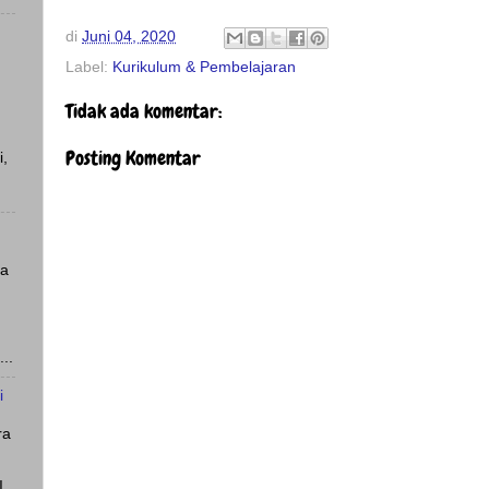
di
Juni 04, 2020
Label:
Kurikulum & Pembelajaran
Tidak ada komentar:
Posting Komentar
i,
ya
..
i
ra
I