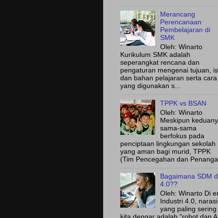
Merancang
Perencanaan
Pembelajaran di
SMK
Oleh: Winarto
Kurikulum SMK adalah
seperangkat rencana dan
pengaturan mengenai tujuan, is
dan bahan pelajaran serta cara
yang digunakan s...
TPPK vs BSAN
Oleh: Winarto
Meskipun keduan
sama-sama
berfokus pada
penciptaan lingkungan sekolah
yang aman bagi murid, TPPK
(Tim Pencegahan dan Penanga.
Bagaimana SDM d
4.0??
Oleh: Winarto Di e
Industri 4.0, narasi
yang paling sering
kita dengar adalah "robot dan A