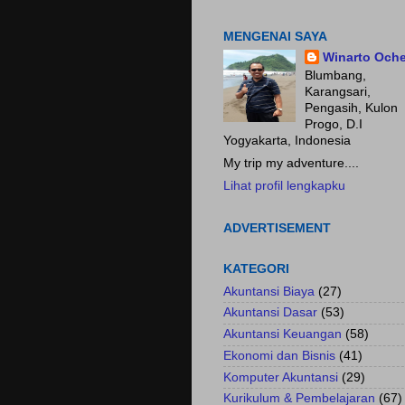
Fokus pada HASIL.......
MENGENAI SAYA
Winarto Och
Blumbang,
Karangsari,
Pengasih, Kulon
Progo, D.I
Yogyakarta, Indonesia
My trip my adventure....
Lihat profil lengkapku
ADVERTISEMENT
KATEGORI
Akuntansi Biaya
(27)
Akuntansi Dasar
(53)
Akuntansi Keuangan
(58)
Ekonomi dan Bisnis
(41)
Komputer Akuntansi
(29)
Kurikulum & Pembelajaran
(67)