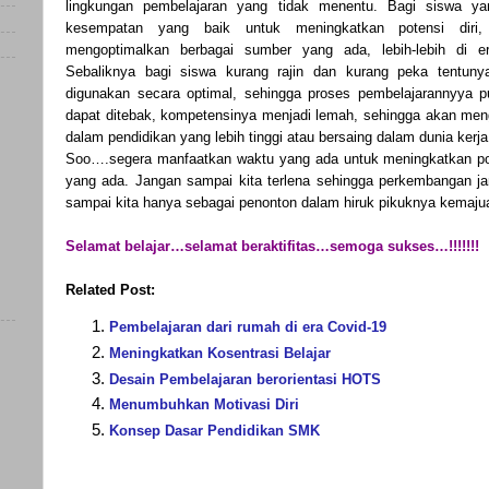
lingkungan pembelajaran yang tidak menentu. Bagi siswa yan
kesempatan yang baik untuk meningkatkan potensi diri, 
mengoptimalkan berbagai sumber yang ada, lebih-lebih di era
Sebaliknya bagi siswa kurang rajin dan kurang peka tentun
digunakan secara optimal, sehingga proses pembelajarannyya p
dapat ditebak, kompetensinya menjadi lemah, sehingga akan meng
dalam pendidikan yang lebih tinggi atau bersaing dalam dunia kerja
Soo….segera manfaatkan waktu yang ada untuk meningkatkan pote
yang ada. Jangan sampai kita terlena sehingga perkembangan j
sampai kita hanya sebagai penonton dalam hiruk pikuknya kemajua
Selamat belajar…selamat beraktifitas…semoga sukses…!!!!!!!
Related Post:
Pembelajaran dari rumah di era Covid-19
Meningkatkan Kosentrasi Belajar
)
Desain Pembelajaran berorientasi HOTS
Menumbuhkan Motivasi Diri
)
Konsep Dasar Pendidikan SMK