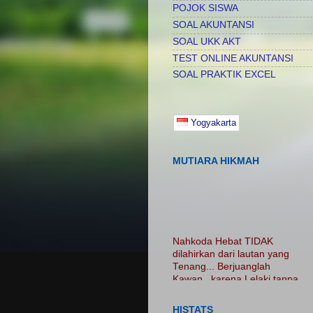
POJOK SISWA
SOAL AKUNTANSI
SOAL UKK AKT
TEST ONLINE AKUNTANSI
SOAL PRAKTIK EXCEL
Yogyakarta
MUTIARA HIKMAH
Nahkoda Hebat TIDAK
dilahirkan dari lautan yang
Tenang... Berjuanglah
Kawan.. karena Lelaki tanpa
luka adalah Lelaki Tanpa
Cerita...... Nikmatilah
PROSES.. Jangan Hanya
HISTATS