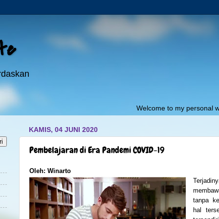
ite
erdaskan
Welcome to my personal website:"
pojo
KAMIS, 04 JUNI 2020
Pembelajaran di Era Pandemi COVID-19
Oleh: Winarto
Terjad
membaw
tanpa ke
hal ters