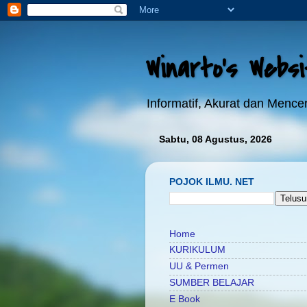
Winarto's Webs
Informatif, Akurat dan Menc
Sabtu, 08 Agustus, 2026
POJOK ILMU. NET
Home
KURIKULUM
UU & Permen
SUMBER BELAJAR
E Book