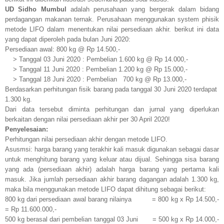
UD Sidho Mumbul
adalah perusahaan yang bergerak dalam bidang
perdagangan makanan ternak. Perusahaan menggunakan system phisik
metode LIFO dalam menentukan nilai persediaan akhir. berikut ini data
yang dapat diperoleh pada bulan Juni 2020:
Persediaan awal: 800 kg @ Rp 14.500,-
> Tanggal 03 Juni 2020 : Pembelian 1.600 kg @ Rp
14.000,-
> Tanggal 11 Juni 2020 : Pembelian 1.200 kg @ Rp 15.000,-
> Tanggal 18 Juni 2020 : Pembelian
700 kg @ Rp 13.000,-
Berdasarkan perhitungan fisik barang pada tanggal 30 Juni 2020 terdapat
1.300 kg.
Dari data tersebut diminta perhitungan dan jurnal yang diperlukan
berkaitan dengan nilai persediaan akhir per 30 April 2020!
Penyelesaian:
Perhitungan nilai persediaan akhir dengan metode LIFO.
Asusmsi: harga barang yang terakhir kali masuk digunakan sebagai dasar
untuk menghitung barang yang keluar atau dijual. Sehingga sisa barang
yang ada (persediaan akhir) adalah harga barang yang pertama kali
masuk. Jika jumlah persediaan akhir barang dagangan adalah 1.300 kg,
maka bila menggunakan metode LIFO dapat dihitung sebagai berikut:
800 kg dari persediaan awal barang nilainya
= 800 kg x Rp 14.500,-
= Rp 11.600.000,-
500 kg berasal dari pembelian tanggal 03 Juni
= 500 kg x Rp 14.000,-