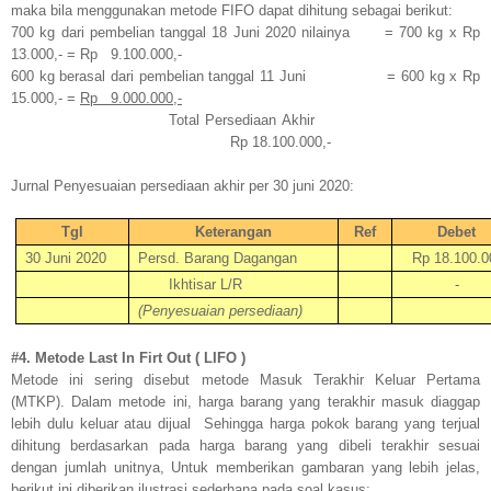
maka bila menggunakan metode FIFO dapat dihitung sebagai berikut:
700 kg dari pembelian tanggal 18 Juni 2020 nilainya
= 700 kg x Rp
13.000,- = Rp
9.100.000,-
600 kg berasal dari pembelian tanggal 11 Juni
= 600 kg x Rp
15.000,- =
Rp
9.000.000,-
Total Persediaan Akhir
Rp 18.100.000,-
Jurnal Penyesuaian persediaan akhir per 30 juni 2020:
Tgl
Keterangan
Ref
Debet
30 Juni 2020
Persd. Barang Dagangan
Rp 18.100.0
Ikhtisar L/R
-
(Penyesuaian persediaan)
#4. Metode Last In Firt Out ( LIFO )
Metode ini sering disebut metode Masuk Terakhir Keluar Pertama
(MTKP). Dalam metode ini, harga barang yang terakhir masuk diaggap
lebih dulu keluar atau dijual
Sehingga harga pokok barang yang terjual
dihitung berdasarkan pada harga barang yang dibeli terakhir sesuai
dengan jumlah unitnya, Untuk memberikan gambaran yang lebih jelas,
berikut ini diberikan ilustrasi sederhana pada soal kasus: