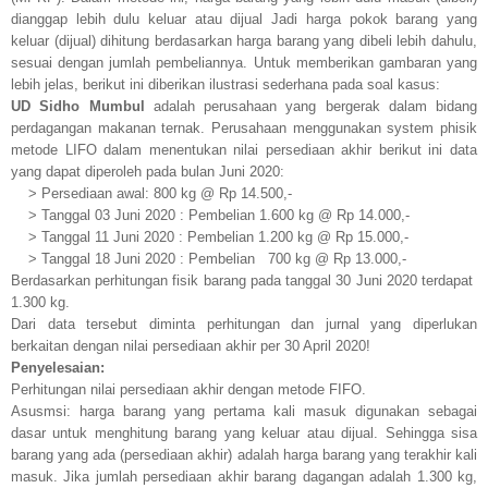
dianggap lebih dulu keluar atau dijual Jadi harga pokok barang yang
keluar (dijual) dihitung berdasarkan harga barang yang dibeli lebih dahulu,
sesuai dengan jumlah pembeliannya. Untuk memberikan gambaran yang
lebih jelas, berikut ini diberikan ilustrasi sederhana pada soal kasus:
UD Sidho Mumbul
adalah perusahaan yang bergerak dalam bidang
perdagangan makanan ternak. Perusahaan menggunakan system phisik
metode LIFO dalam menentukan nilai persediaan akhir berikut ini data
yang dapat diperoleh pada bulan Juni 2020:
> Persediaan awal: 800 kg @ Rp 14.500,-
> Tanggal 03 Juni 2020 : Pembelian 1.600 kg @ Rp
14.000,-
> Tanggal 11 Juni 2020 : Pembelian 1.200 kg @ Rp 15.000,-
> Tanggal 18 Juni 2020 : Pembelian
700 kg @ Rp 13.000,-
Berdasarkan perhitungan fisik barang pada tanggal 30 Juni 2020 terdapat
1.300 kg.
Dari data tersebut diminta perhitungan dan jurnal yang diperlukan
berkaitan dengan nilai persediaan akhir per 30 April 2020!
Penyelesaian:
Perhitungan nilai persediaan akhir dengan metode FIFO.
Asusmsi: harga barang yang pertama kali masuk digunakan sebagai
dasar untuk menghitung barang yang keluar atau dijual. Sehingga sisa
barang yang ada (persediaan akhir) adalah harga barang yang terakhir kali
masuk. Jika jumlah persediaan akhir barang dagangan adalah 1.300 kg,