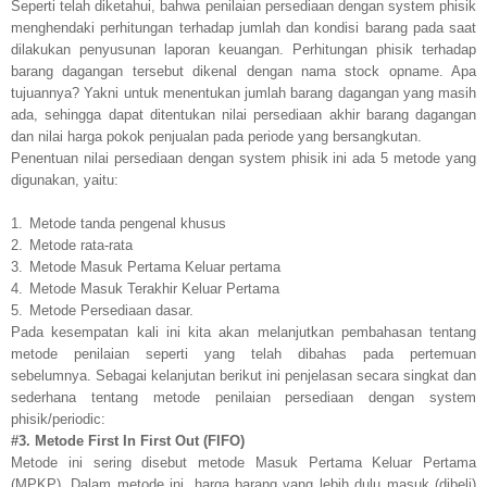
Seperti telah diketahui, bahwa penilaian persediaan dengan system phisik
menghendaki perhitungan terhadap jumlah dan kondisi barang pada saat
dilakukan penyusunan laporan keuangan. Perhitungan phisik terhadap
barang dagangan tersebut dikenal dengan nama stock opname. Apa
tujuannya? Yakni untuk menentukan jumlah barang dagangan yang masih
ada, sehingga dapat ditentukan nilai persediaan akhir barang dagangan
dan nilai harga pokok penjualan pada periode yang bersangkutan.
Penentuan nilai persediaan dengan system phisik ini ada 5 metode yang
digunakan, yaitu:
1.
Metode tanda pengenal khusus
2.
Metode rata-rata
3.
Metode Masuk Pertama Keluar pertama
4.
Metode Masuk Terakhir Keluar Pertama
5.
Metode Persediaan dasar.
Pada kesempatan kali ini kita akan melanjutkan pembahasan tentang
metode penilaian seperti yang telah dibahas pada pertemuan
sebelumnya. Sebagai kelanjutan berikut ini penjelasan secara singkat dan
sederhana tentang metode penilaian persediaan dengan system
phisik/periodic:
#3. Metode First In First Out (FIFO)
Metode ini sering disebut metode Masuk Pertama Keluar Pertama
(MPKP). Dalam metode ini, harga barang yang lebih dulu masuk (dibeli)