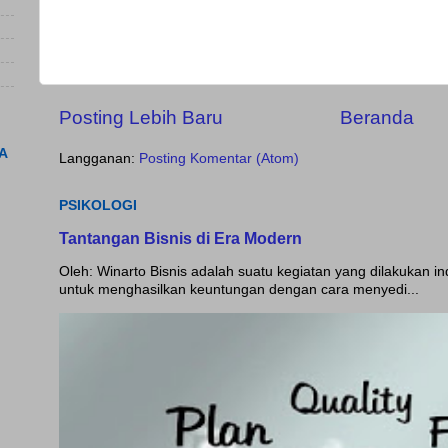
Posting Lebih Baru
Beranda
A
Langganan:
Posting Komentar (Atom)
PSIKOLOGI
Tantangan Bisnis di Era Modern
Oleh: Winarto Bisnis adalah suatu kegiatan yang dilakukan i
untuk menghasilkan keuntungan dengan cara menyedi...