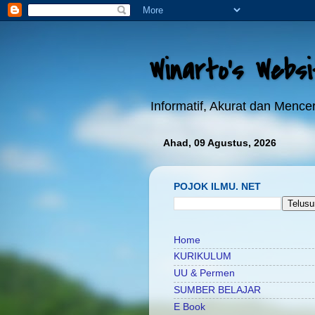
Winarto's Webs
Informatif, Akurat dan Menc
Ahad, 09 Agustus, 2026
POJOK ILMU. NET
Home
KURIKULUM
UU & Permen
SUMBER BELAJAR
E Book