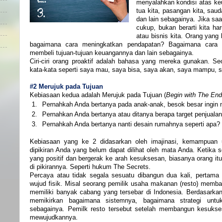
menyalahkan kondisi atas keu
tua kita, pasangan kita, saud
dan lain sebagainya. Jika saa
cukup, bukan berarti kita h
atau bisnis kita. Orang yang
bagaimana cara meningkatkan pendapatan? Bagaimana cara 
membeli tujuan-tujuan keuangannya dan lain sebagainya.
Ciri-ciri orang proaktif adalah bahasa yang mereka gunakan. S
kata-kata seperti saya mau, saya bisa, saya akan, saya mampu, sa
#2 Merujuk pada Tujuan
Kebiasaan kedua adalah Merujuk pada Tujuan (
Begin with The End
1.
Pernahkah Anda bertanya pada anak-anak, besok besar ingin 
2.
Pernahkan Anda bertanya atau ditanya berapa target penjualan
3.
Pernahkah Anda bertanya nanti desain rumahnya seperti apa?
Kebiasaan yang ke 2 didasarkan oleh imajinasi, kemampuan 
dipikiran Anda yang belum dapat dilihat oleh mata Anda. Ketik
yang positif dan bergerak ke arah kesuksesan, biasanya orang i
di pikirannya. Seperti hukum The Secrets.
Percaya atau tidak segala sesuatu dibangun dua kali, pertama 
wujud fisik. Misal seorang pemilik usaha makanan (resto) memb
memiliki banyak cabang yang tersebar di Indonesia. Berdasarkan
memikirkan bagaimana sistemnya, bagaimana strategi unt
sebagainya. Pemilk resto tersebut setelah membangun kesukses
mewujudkannya.