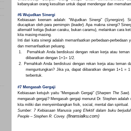
kebanyakan orang kesulitan untuk dapat mendengar dan memahami
#6 Wujudkan Sinergi
Kebiasaan keenam adalah: “Wujudkan Sinergi” (
Synergize
). S
diucapkan oleh para pemimpin (
leader
). Apa makna sinergi? Siner
alternatif ketiga (bukan caraku, bukan caramu), melainkan cara ke
kita masing-masing.
Inti dari kata sinergi adalah memanfaatkan perbedaan-perbedaan
dan memanfaatkan peluang.
)
1.
Pernahkah Anda berdiskusi dengan rekan kerja atau teman d
diibaratkan dengan 1+1= 1/2.
)
2.
Pernahkah Anda berdiskusi dengan rekan kerja atau teman da
menguntungkan? Jika ya, dapat diibaratkan dengan 1+1 = 1 ½
terbentuk.
#7 Mengasah Gergaji
Kebiasaan ketujuh yaitu “Mengasah Gergaji” (
Sharpen The Saw
)
mengasah gergaji? Mengasah gergaji menurut Dr. Stephen adal
kita miliki dan menyeimbangkan fisik, social, mental dan spiritual.
Sumber:
7 Kebiasaan Manusia yang Efektif dalam buku berjudul 
(finansialku.com)
People – Stephen R. Covey.