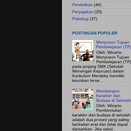
Pendidikan
(46)
Perpajakan
(20)
Psikologi
(37)
POSTINGAN POPULER
Menyusun Tujuan
Pembelajaran (TP
Oleh: Winarto
Menyusun Tujuan
Pembelajaran (TP
pada jenjang SMK (Sekolah
Menengah Kejuruan) dalam
Kurikulum Merdeka memiliki
keunikan terse...
Membangun
Karakter dan
Budaya di Sekolah
Oleh: Winarto
Pembentukan
karakter dan budaya di sekolah
adalah dua proses yang saling
berkaitan erat dan tidak dapat
dipisahkan. Jika sekol...