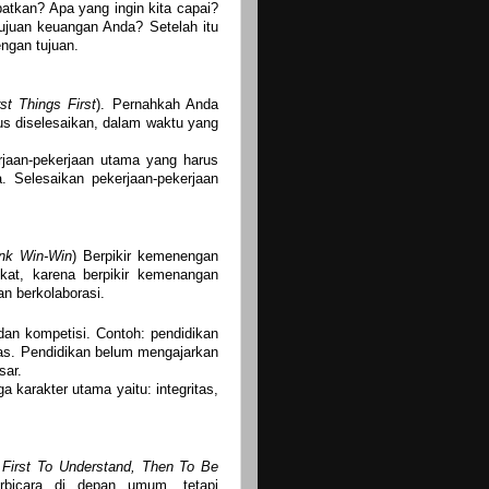
patkan? Apa yang ingin kita capai?
ujuan keuangan Anda? Setelah itu
ngan tujuan.
st Things First
). Pernahkah Anda
us diselesaikan, dalam waktu yang
rjaan-pekerjaan utama yang harus
. Selesaikan pekerjaan-pekerjaan
ink Win-Win
) Berpikir kemenengan
kat, karena berpikir kemenangan
n berkolaborasi.
 dan kompetisi. Contoh: pendidikan
elas. Pendidikan belum mengajarkan
sar.
karakter utama yaitu: integritas,
First To Understand, Then To Be
rbicara di depan umum, tetapi