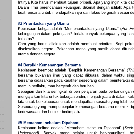
Intinya Kita harus membuat tujuan pribadi. Apa yang ingin kita da
Dalam Ilmu perencanaan keuangan, dikenal dengan istilah: Apa t
buat rencana untuk mendapatkannya dan fokus bergerak sesuai de
e
#3 Prioritaskan yang Utama
Kebiasaan ketiga adalah “Memprioritaskan yang Utama” (
Put Fir
kebingungan dalam pekerjaan? Terlalu banyak pekerjaan yang har
terbatas?
Cara yang harus dilakukan adalah membuat prioritas. Bagi peke
diselesaikan segera. Pekerjaan mana yang masih dapat ditunda
utama dengan segera.
#4 Berpikir Kemenangan Bersama
Kebiasaan keempat adalah “Berpikir Kemenangan Bersama” (
Th
bersama bukanlah ilmu yang dapat dikuasai dalam waktu sing
bersama didasarkan pada karakter seseorang dalam berinteraksi da
memlih perilaku, mau bergerak dan berubah
Sebagian dari kita seringkali di beri pelajaran pada perbandingan
mengajarkan kita untuk bekerja sendiri, menjadi juara di dalam k
kita untuk berkolaborasi untuk mendapatkan sesuatu yang lebih be
Seseorang yang mampu berpikir kemenangan bersama memiliki tiga 
h.
kedewasaan dan berpikir berlimpa
#5 Memahami sebelum Dipahami
Kebiasaan kelima adalah: “Memahami sebelum Dipahami” (
Seek 
Understood)
. Banyak orang belajar untuk berkomunikasi, be