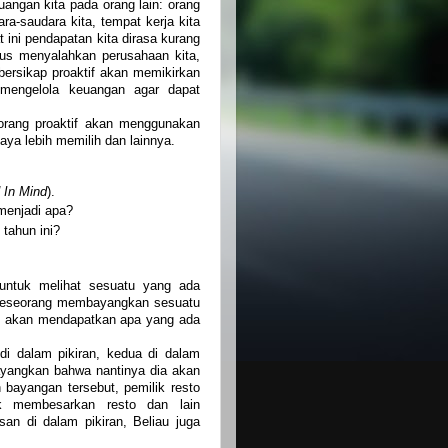
angan kita pada orang lain: orang
ara-saudara kita, tempat kerja kita
t ini pendapatan kita dirasa kurang
arus menyalahkan perusahaan kita,
 bersikap proaktif akan memikirkan
mengelola keuangan agar dapat
eorang proaktif akan menggunakan
ya lebih memilih dan lainnya.
 In Mind
).
menjadi apa?
 tahun ini?
untuk melihat sesuatu yang ada
a seseorang membayangkan sesuatu
tu akan mendapatkan apa yang ada
di dalam pikiran, kedua di dalam
ayangkan bahwa nantinya dia akan
 bayangan tersebut, pemilik resto
uk membesarkan resto dan lain
an di dalam pikiran, Beliau juga