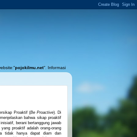
ilmu.net
". Informasi Akurat Seputar Pendidikan, Pembelajaran dan Akunt
sikap Proaktif (
Be Proactive
). Di
menjelaskan bahwa sikap proaktif
inisiatif, berani bertanggung jawab
g yang proaktif adalah orang-orang
 tidak hanya dapat diam dan