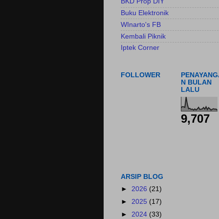
BKD Prop DIY
Buku Elektronik
WInarto's FB
Kembali Piknik
Iptek Corner
FOLLOWER
PENAYANG
N BULAN
LALU
9,707
ARSIP BLOG
►
2026
(21)
►
2025
(17)
►
2024
(33)