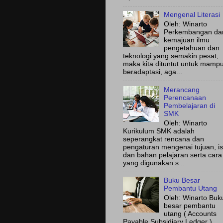
Mengenal Literasi
Oleh: Winarto
Perkembangan da
kemajuan ilmu
pengetahuan dan
teknologi yang semakin pesat,
maka kita dituntut untuk mamp
beradaptasi, aga...
Merancang
Perencanaan
Pembelajaran di
SMK
Oleh: Winarto
Kurikulum SMK adalah
seperangkat rencana dan
pengaturan mengenai tujuan, is
dan bahan pelajaran serta cara
yang digunakan s...
Buku Besar
Pembantu Utang
Oleh: Winarto Buk
besar pembantu
utang ( Accounts
Payable Subsidiary Ledger )