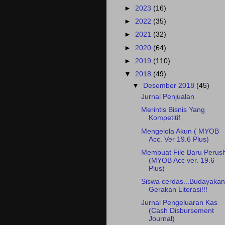
►
2023
(16)
►
2022
(35)
►
2021
(32)
►
2020
(64)
►
2019
(110)
▼
2018
(49)
▼
Desember 2018
(45)
Jurnal Penjualan
Merintis Bisnis Yang
Kompetitif
Mengelola Akun ( MYOB
Acc. Ver 19.6 Plus)
Membuat File Baru Perush
(MYOB Acc ver. 19.6
Plus)
Siswa cerdas...Budayakan
Gerakan Literasi!!!
Jurnal Pengeluaran Kas
(Cash Disbursement
Journal)