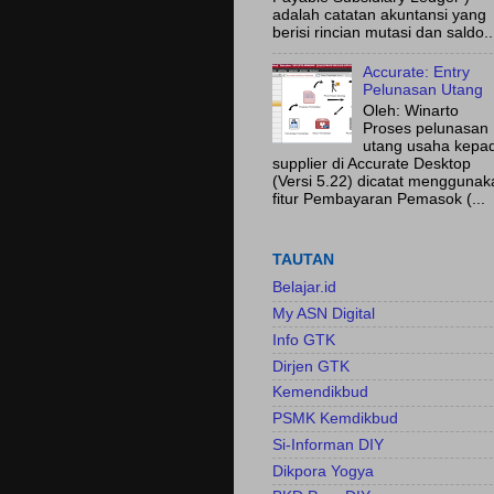
adalah catatan akuntansi yang
berisi rincian mutasi dan saldo..
Accurate: Entry
Pelunasan Utang
Oleh: Winarto
Proses pelunasan
utang usaha kepa
supplier di Accurate Desktop
(Versi 5.22) dicatat menggunak
fitur Pembayaran Pemasok (...
TAUTAN
Belajar.id
My ASN Digital
Info GTK
Dirjen GTK
Kemendikbud
PSMK Kemdikbud
Si-Informan DIY
Dikpora Yogya