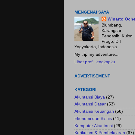
Fokus pada HASIL.......
MENGENAI SAYA
Winarto Och
Blumbang,
Karangsari,
Pengasih, Kulon
Progo, D.I
Yogyakarta, Indonesia
My trip my adventure....
Lihat profil lengkapku
ADVERTISEMENT
KATEGORI
Akuntansi Biaya
(27)
Akuntansi Dasar
(53)
Akuntansi Keuangan
(58)
Ekonomi dan Bisnis
(41)
Komputer Akuntansi
(29)
Kurikulum & Pembelajaran
(67)