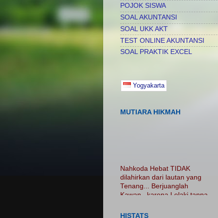
POJOK SISWA
SOAL AKUNTANSI
SOAL UKK AKT
TEST ONLINE AKUNTANSI
SOAL PRAKTIK EXCEL
Yogyakarta
MUTIARA HIKMAH
Nahkoda Hebat TIDAK
dilahirkan dari lautan yang
Tenang... Berjuanglah
Kawan.. karena Lelaki tanpa
luka adalah Lelaki Tanpa
Cerita...... Nikmatilah
PROSES.. Jangan Hanya
HISTATS