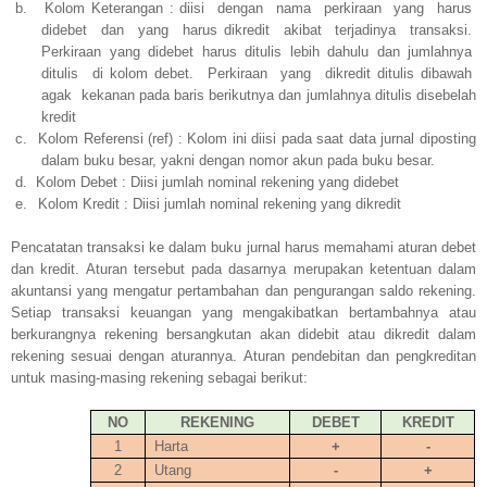
b.
Kolom Keterangan :
diisi
dengan
nama
perkiraan
yang
harus
didebet
dan
yang
harus dikredit
akibat
terjadinya
transaksi.
Perkiraan yang didebet harus ditulis lebih dahulu dan jumlahnya
ditulis
di kolom debet.
Perkiraan
yang
dikredit ditulis dibawah
agak
kekanan pada baris berikutnya dan jumlahnya ditulis disebelah
kredit
c.
Kolom Referensi (ref) : Kolom ini diisi pada saat data jurnal diposting
dalam buku besar, yakni dengan nomor akun pada buku besar.
d.
Kolom Debet : Diisi jumlah nominal rekening yang didebet
e.
Kolom Kredit : Diisi jumlah nominal rekening yang dikredit
Pencatatan transaksi ke dalam buku jurnal harus memahami aturan debet
dan kredit. Aturan tersebut pada dasarnya m
erupakan ketentuan dalam
akuntansi yang mengatur pertambahan dan pengurangan saldo rekening.
Setiap transaksi keuangan yang mengakibatkan bertambahnya atau
berkurangnya rekening bersangkutan akan didebit atau dikredit dalam
rekening sesuai dengan aturannya. Aturan pendebitan dan pengkreditan
untuk masing-masing rekening sebagai berikut:
NO
REKENING
DEBET
KREDIT
1
Harta
+
-
2
Utang
-
+