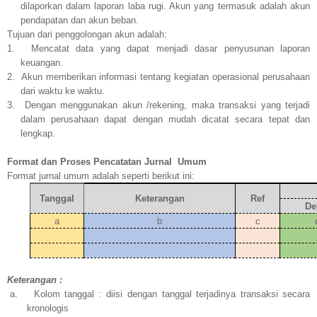
dilaporkan dalam laporan laba rugi. Akun yang termasuk adalah akun
pendapatan dan akun beban.
Tujuan dari penggolongan akun adalah:
1.
Mencatat data yang dapat menjadi dasar penyusunan laporan
keuangan.
2.
Akun memberikan informasi tentang kegiatan operasional perusahaan
dari waktu ke waktu.
3.
Dengan menggunakan akun /rekening, maka transaksi yang terjadi
dalam perusahaan dapat dengan mudah dicatat secara tepat dan
lengkap.
Format dan Proses Pencatatan Jurnal
Umum
Format jurnal umum adalah seperti berikut ini:
Tanggal
Keterangan
Ref
De
a
b
c
Keterangan :
a.
Kolom tanggal :
diisi dengan tanggal terjadinya transaksi secara
kronologis