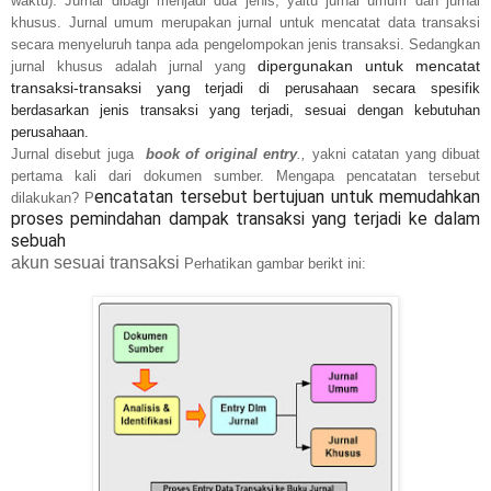
waktu). Jurnal dibagi menjadi dua jenis, yaitu jurnal umum dan jurnal
khusus. Jurnal umum merupakan jurnal untuk mencatat data transaksi
secara menyeluruh tanpa ada pengelompokan jenis transaksi. Sedangkan
dipergunakan untuk mencatat
jurnal khusus adalah jurnal yang
transaksi-transaksi yang
terjadi di perusahaan secara spesifik
berdasarkan jenis transaksi yang terjadi, sesuai dengan kebutuhan
perusahaan.
Jurnal
disebut juga
book of original entry
.,
yakni catatan yang dibuat
pertama kali dari dokumen sumber. Mengapa pencatatan tersebut
encatatan tersebut bertujuan untuk memudahkan
dilakukan? P
proses pemindahan dampak transaksi yang terjadi ke dalam
sebuah
akun sesuai transaksi
Perhatikan gambar berikt ini: