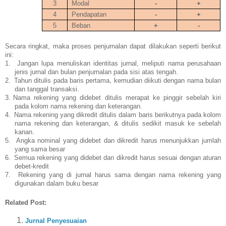
3
Modal
-
+
4
Pendapatan
-
+
5
Beban
+
-
Secara ringkat, maka proses penjurnalan dapat dilakukan seperti berikut
ini:
1.
Jangan lupa menuliskan identitas jurnal, meliputi nama perusahaan
jenis jurnal dan bulan penjurnalan pada sisi atas tengah.
2.
Tahun ditulis pada baris pertama, kemudian diikuti dengan nama bulan
dan tanggal transaksi.
3.
Nama rekening yang didebet ditulis merapat ke pinggir sebelah kiri
pada kolom nama rekening dan keterangan.
4.
Nama rekening yang dikredit ditulis dalam baris berikutnya pada kolom
nama rekening dan keterangan, & ditulis sedikit masuk ke sebelah
kanan.
5.
Angka nominal yang didebet dan dikredit harus menunjukkan jumlah
yang sama besar
6.
Semua rekening yang didebet dan dikredit harus sesuai dengan aturan
debet-kredit
7.
Rekening yang di jurnal harus sama dengan nama rekening yang
digunakan dalam buku besar
Related Post:
Jurnal Penyesuaian