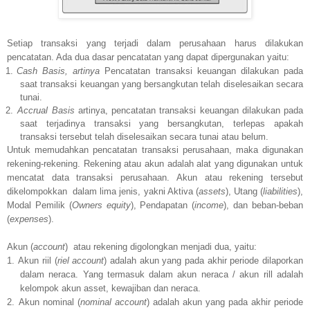
Setiap transaksi yang terjadi dalam perusahaan harus dilakukan
pencatatan. Ada dua dasar pencatatan yang dapat dipergunakan yaitu:
1.
Cash Basis, artinya
Pencatatan transaksi keuangan dilakukan pada
saat transaksi keuangan yang bersangkutan telah diselesaikan secara
tunai.
2.
Accrual Basis
artinya, pencatatan transaksi keuangan dilakukan pada
saat terjadinya transaksi yang bersangkutan, terlepas apakah
transaksi tersebut telah diselesaikan secara tunai atau belum.
Untuk memudahkan pencatatan transaksi perusahaan, maka digunakan
rekening-rekening. Rekening atau akun adalah alat yang digunakan untuk
mencatat data transaksi perusahaan. Akun atau rekening tersebut
dikelompokkan
dalam lima jenis, yakni Aktiva (
assets
), Utang (
liabilities
),
Modal Pemilik (
Owners equity
), Pendapatan (
income
), dan beban-beban
(
expenses
).
Akun (
account
)
atau rekening digolongkan menjadi dua, yaitu:
1.
Akun riil (
riel account
) adalah akun yang pada akhir periode dilaporkan
dalam neraca. Yang termasuk dalam akun neraca / akun rill adalah
kelompok akun asset, kewajiban dan neraca.
2.
Akun nominal (
nominal account
) adalah akun yang pada akhir periode